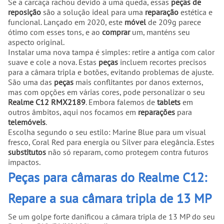
Se a carcaça rachou devido a uma queda, essas
peças de
reposição
são a solução ideal para uma
reparação
estética e
funcional. Lançado em 2020, este
móvel
de 209g parece
ótimo com esses tons, e ao
comprar
um, manténs seu
aspecto original.
Instalar uma nova tampa é simples: retire a antiga com calor
suave e cole a nova. Estas
peças
incluem recortes precisos
para a câmara tripla e botões, evitando problemas de ajuste.
São uma das
peças
mais conflitantes por danos externos,
mas com opções em várias cores, pode personalizar o seu
Realme C12 RMX2189
. Embora falemos de
tablets
em
outros âmbitos, aqui nos focamos em
reparações
para
telemóveis
.
Escolha segundo o seu estilo: Marine Blue para um visual
fresco, Coral Red para energia ou Silver para elegância. Estes
substitutos
não só reparam, como protegem contra futuros
impactos.
Peças para câmaras do Realme C12:
Repare a sua câmara tripla de 13 MP
Se um golpe forte danificou a câmara tripla de 13 MP do seu