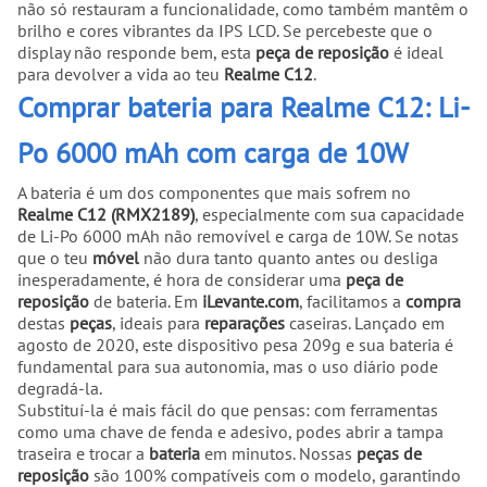
não só restauram a funcionalidade, como também mantêm o
brilho e cores vibrantes da IPS LCD. Se percebeste que o
display não responde bem, esta
peça de reposição
é ideal
para devolver a vida ao teu
Realme C12
.
Comprar bateria para Realme C12: Li-
Po 6000 mAh com carga de 10W
A bateria é um dos componentes que mais sofrem no
Realme C12 (RMX2189)
, especialmente com sua capacidade
de Li-Po 6000 mAh não removível e carga de 10W. Se notas
que o teu
móvel
não dura tanto quanto antes ou desliga
inesperadamente, é hora de considerar uma
peça de
reposição
de bateria. Em
iLevante.com
, facilitamos a
compra
destas
peças
, ideais para
reparações
caseiras. Lançado em
agosto de 2020, este dispositivo pesa 209g e sua bateria é
fundamental para sua autonomia, mas o uso diário pode
degradá-la.
Substituí-la é mais fácil do que pensas: com ferramentas
como uma chave de fenda e adesivo, podes abrir a tampa
traseira e trocar a
bateria
em minutos. Nossas
peças de
reposição
são 100% compatíveis com o modelo, garantindo