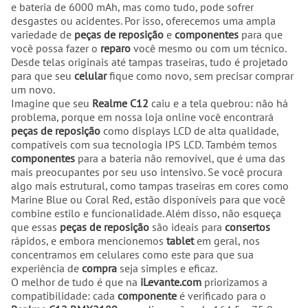
e bateria de 6000 mAh, mas como tudo, pode sofrer
desgastes ou acidentes. Por isso, oferecemos uma ampla
variedade de
peças de reposição
e
componentes
para que
você possa fazer o
reparo
você mesmo ou com um técnico.
Desde telas originais até tampas traseiras, tudo é projetado
para que seu
celular
fique como novo, sem precisar comprar
um novo.
Imagine que seu
Realme C12
caiu e a tela quebrou: não há
problema, porque em nossa loja online você encontrará
peças de reposição
como displays LCD de alta qualidade,
compatíveis com sua tecnologia IPS LCD. Também temos
componentes
para a bateria não removível, que é uma das
mais preocupantes por seu uso intensivo. Se você procura
algo mais estrutural, como tampas traseiras em cores como
Marine Blue ou Coral Red, estão disponíveis para que você
combine estilo e funcionalidade. Além disso, não esqueça
que essas
peças de reposição
são ideais para
consertos
rápidos, e embora mencionemos
tablet
em geral, nos
concentramos em celulares como este para que sua
experiência de
compra
seja simples e eficaz.
O melhor de tudo é que na
iLevante.com
priorizamos a
compatibilidade: cada
componente
é verificado para o