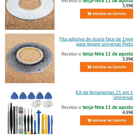
Receba-o
terça-feira 11 de agosto
pronto para mais aventuras.
3.99€
Adicionar ao Carrinho
Fita adesiva de dupla face de 1mm
para reparo universal Preto
Receba-o
terça-feira 11 de agosto
3.99€
Adicionar ao Carrinho
Kit de ferramentas 21 em 1
Universal
Receba-o
terça-feira 11 de agosto
4.99€
Adicionar ao Carrinho