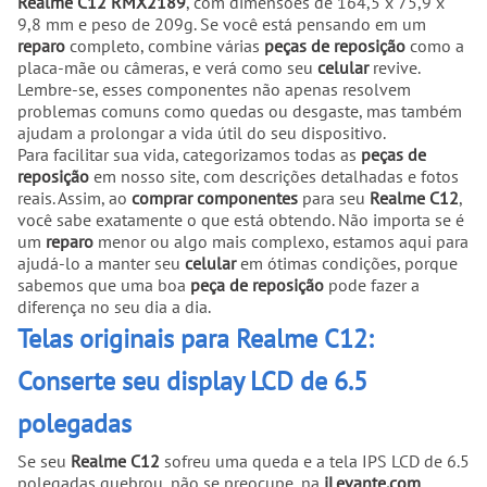
Realme C12 RMX2189
, com dimensões de 164,5 x 75,9 x
9,8 mm e peso de 209g. Se você está pensando em um
reparo
completo, combine várias
peças de reposição
como a
placa-mãe ou câmeras, e verá como seu
celular
revive.
Lembre-se, esses componentes não apenas resolvem
problemas comuns como quedas ou desgaste, mas também
ajudam a prolongar a vida útil do seu dispositivo.
Para facilitar sua vida, categorizamos todas as
peças de
reposição
em nosso site, com descrições detalhadas e fotos
reais. Assim, ao
comprar
componentes
para seu
Realme C12
,
você sabe exatamente o que está obtendo. Não importa se é
um
reparo
menor ou algo mais complexo, estamos aqui para
ajudá-lo a manter seu
celular
em ótimas condições, porque
sabemos que uma boa
peça de reposição
pode fazer a
diferença no seu dia a dia.
Telas originais para Realme C12:
Conserte seu display LCD de 6.5
polegadas
Se seu
Realme C12
sofreu uma queda e a tela IPS LCD de 6.5
polegadas quebrou, não se preocupe, na
iLevante.com