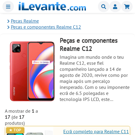
Menu
Buscar
Mi
Peças Realme
Peças e componentes Realme C12
Peças e componentes
Realme C12
Imagina um mundo onde o teu
Realme C12, esse fiel
companheiro lançado a 14 de
agosto de 2020, revive como por
magia após um percalço
inesperado. Com o seu imponente
ecrã de 6.5 polegadas e
tecnologia IPS LCD, este
telemóvel de 164.5 x 75.9 x 9.8
A mostrar de
1
a
mm e 209 g de peso torna-se o
17
(de
17
centro das atenções quando se
produtos)
trata de
reparação
e
peças
sobressalentes. Não é apenas um
Ecrã completo para Realme C11