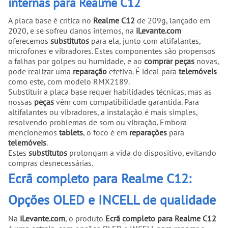
internas para Realme C12
A placa base é crítica no
Realme C12
de 209g, lançado em
2020, e se sofreu danos internos, na
iLevante.com
oferecemos
substitutos
para ela, junto com altifalantes,
microfones e vibradores. Estes componentes são propensos
a falhas por golpes ou humidade, e ao
comprar
peças
novas,
pode realizar uma
reparação
efetiva. É ideal para
telemóveis
como este, com modelo RMX2189.
Substituir a placa base requer habilidades técnicas, mas as
nossas
peças
vêm com compatibilidade garantida. Para
altifalantes ou vibradores, a instalação é mais simples,
resolvendo problemas de som ou vibração. Embora
mencionemos
tablets
, o foco é em
reparações
para
telemóveis
.
Estes
substitutos
prolongam a vida do dispositivo, evitando
compras desnecessárias.
Ecrã completo para Realme C12:
Opções OLED e INCELL de qualidade
Na
iLevante.com
, o produto
Ecrã completo para Realme C12