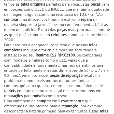
temos as
telas originais
perfeitas para você. Estas
peças
vêm
em opções como OLED ou INCELL, que mantêm a qualidade
de imagem original com uma resolução de 103,7 cm². Ao
comprar
uma dessas, você poderá realizar o
reparo
de
maneira simples, seja você mesmo com ferramentas básicas
ou em uma oficina. É uma das
peças
mais procuradas porque
as quedas são comuns em
celulares
como este, lançado em
2020.
Para escolher a adequada, considera que nossas
telas
completas
incluem o touch e a moldura, facilitando a
instalação no seu
Realme C12 RMX2189
. Se comparares
com modelos similares como o C11, verás que a
compatibilidade é fundamental, mas nós garantimos que
encaixe perfeitamente em suas dimensões de 164.5 x 75.9 x
9.8 mm. Além disso, essas
peças de reposição
resolvem
problemas como pixels mortos ou toques fantasmas,
comuns após uma queda. Lembre-se, embora falemos de
tablets
em outros contextos, aqui nos concentramos em
reparações
para
móveis
como o seu.
Uma vantagem de
comprar
em
iLevante.com
é que
oferecemos guias básicos para a
reparação
: por exemplo,
desconectar a bateria primeiro para evitar curtos. Essas
telas