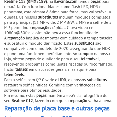
Realme C12 (RMX2189)
, na
iLevante.com
temos
peças
para
repará-la. Com funcionalidades como flash LED, HDR e
panorama, esta câmara é ótima para fotos, mas vulnerável a
quedas. Os nossos
substitutos
incluem módulos completos
para a principal (13 MP wide, 2 MP B/W, 2 MP) e a selfie de 5
MP, permitindo
reparações
rápidas. Grava vídeo em
1080p@30fps, assim não perca essa funcionalidade.
A
reparação
implica desmontar com cuidado a tampa traseira
e substituir o módulo danificado. Estes
substitutos
são
compatíveis com o modelo de 2020, assegurando que HDR
e panorama funcionem perfeitamente. Ao
comprar
na nossa
loja, obtém
peças
de qualidade para o seu
telemóvel
,
resolvendo problemas como lentes riscadas ou foco falhado.
Inclui
tablets
em discussões gerais, mas aqui é para
telemóveis
.
Para a selfie, com f/2.0 wide e HDR, os nossos
substitutos
restauram selfies nítidas. Combine com verificações de
software para ótimos resultados.
Em resumo, estas
peças
mantêm a essência fotográfica do
seu
Realme C12
, fazendo com que a
reparação
valha a pena.
Reparação de placa base e outras peças