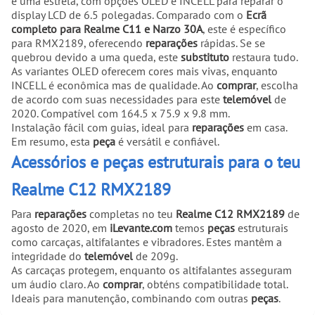
é uma estrela, com opções OLED e INCELL para reparar o
display LCD de 6.5 polegadas. Comparado com o
Ecrã
completo para Realme C11 e Narzo 30A
, este é específico
para RMX2189, oferecendo
reparações
rápidas. Se se
quebrou devido a uma queda, este
substituto
restaura tudo.
As variantes OLED oferecem cores mais vivas, enquanto
INCELL é econômica mas de qualidade. Ao
comprar
, escolha
de acordo com suas necessidades para este
telemóvel
de
2020. Compatível com 164.5 x 75.9 x 9.8 mm.
Instalação fácil com guias, ideal para
reparações
em casa.
Em resumo, esta
peça
é versátil e confiável.
Acessórios e peças estruturais para o teu
Realme C12 RMX2189
Para
reparações
completas no teu
Realme C12 RMX2189
de
agosto de 2020, em
iLevante.com
temos
peças
estruturais
como carcaças, altifalantes e vibradores. Estes mantêm a
integridade do
telemóvel
de 209g.
As carcaças protegem, enquanto os altifalantes asseguram
um áudio claro. Ao
comprar
, obténs compatibilidade total.
Ideais para manutenção, combinando com outras
peças
.