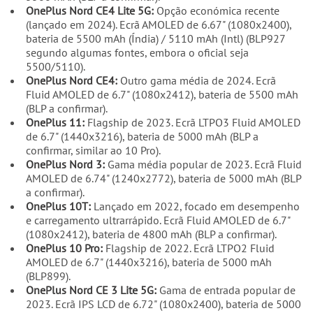
OnePlus Nord CE4 Lite 5G:
Opção económica recente
(lançado em 2024). Ecrã AMOLED de 6.67" (1080x2400),
bateria de 5500 mAh (Índia) / 5110 mAh (Intl) (BLP927
segundo algumas fontes, embora o oficial seja
5500/5110).
OnePlus Nord CE4:
Outro gama média de 2024. Ecrã
Fluid AMOLED de 6.7" (1080x2412), bateria de 5500 mAh
(BLP a confirmar).
OnePlus 11:
Flagship de 2023. Ecrã LTPO3 Fluid AMOLED
de 6.7" (1440x3216), bateria de 5000 mAh (BLP a
confirmar, similar ao 10 Pro).
OnePlus Nord 3:
Gama média popular de 2023. Ecrã Fluid
AMOLED de 6.74" (1240x2772), bateria de 5000 mAh (BLP
a confirmar).
OnePlus 10T:
Lançado em 2022, focado em desempenho
e carregamento ultrarrápido. Ecrã Fluid AMOLED de 6.7"
(1080x2412), bateria de 4800 mAh (BLP a confirmar).
OnePlus 10 Pro:
Flagship de 2022. Ecrã LTPO2 Fluid
AMOLED de 6.7" (1440x3216), bateria de 5000 mAh
(BLP899).
OnePlus Nord CE 3 Lite 5G:
Gama de entrada popular de
2023. Ecrã IPS LCD de 6.72" (1080x2400), bateria de 5000