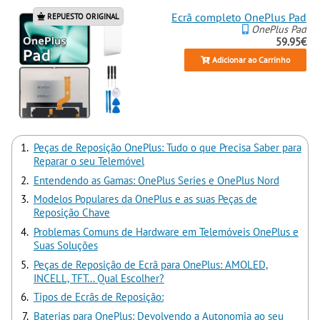
Ecrã completo OnePlus Pad
REPUESTO ORIGINAL
OnePlus Pad
59.95€
Adicionar ao Carrinho
Peças de Reposição OnePlus: Tudo o que Precisa Saber para
Reparar o seu Telemóvel
Entendendo as Gamas: OnePlus Series e OnePlus Nord
Modelos Populares da OnePlus e as suas Peças de
Reposição Chave
Problemas Comuns de Hardware em Telemóveis OnePlus e
Suas Soluções
Peças de Reposição de Ecrã para OnePlus: AMOLED,
INCELL, TFT... Qual Escolher?
Tipos de Ecrãs de Reposição:
Baterias para OnePlus: Devolvendo a Autonomia ao seu