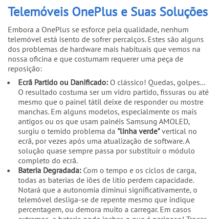
Telemóveis OnePlus e Suas Soluções
Embora a OnePlus se esforce pela qualidade, nenhum
telemóvel está isento de sofrer percalços. Estes são alguns
dos problemas de hardware mais habituais que vemos na
nossa oficina e que costumam requerer uma peça de
reposição:
Ecrã Partido ou Danificado:
O clássico! Quedas, golpes...
O resultado costuma ser um vidro partido, fissuras ou até
mesmo que o painel tátil deixe de responder ou mostre
manchas. Em alguns modelos, especialmente os mais
antigos ou os que usam painéis Samsung AMOLED,
surgiu o temido problema da
"linha verde"
vertical no
ecrã, por vezes após uma atualização de software. A
solução quase sempre passa por substituir o módulo
completo do ecrã.
Bateria Degradada:
Com o tempo e os ciclos de carga,
todas as baterias de iões de lítio perdem capacidade.
Notará que a autonomia diminui significativamente, o
telemóvel desliga-se de repente mesmo que indique
percentagem, ou demora muito a carregar. Em casos
extremos, a bateria pode inchar, o que é perigoso! Trocar