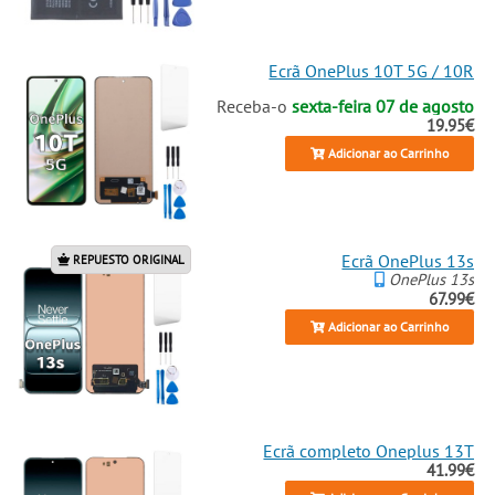
Ecrã OnePlus 10T 5G / 10R
Receba-o
sexta-feira 07 de agosto
19.95€
Adicionar ao Carrinho
Ecrã OnePlus 13s
REPUESTO ORIGINAL
OnePlus 13s
67.99€
Adicionar ao Carrinho
Ecrã completo Oneplus 13T
41.99€