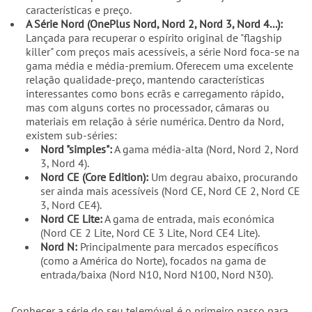
características e preço.
A Série Nord (OnePlus Nord, Nord 2, Nord 3, Nord 4...):
Lançada para recuperar o espírito original de "flagship
killer" com preços mais acessíveis, a série Nord foca-se na
gama média e média-premium. Oferecem uma excelente
relação qualidade-preço, mantendo características
interessantes como bons ecrãs e carregamento rápido,
mas com alguns cortes no processador, câmaras ou
materiais em relação à série numérica. Dentro da Nord,
existem sub-séries:
Nord "simples":
A gama média-alta (Nord, Nord 2, Nord
3, Nord 4).
Nord CE (Core Edition):
Um degrau abaixo, procurando
ser ainda mais acessíveis (Nord CE, Nord CE 2, Nord CE
3, Nord CE4).
Nord CE Lite:
A gama de entrada, mais económica
(Nord CE 2 Lite, Nord CE 3 Lite, Nord CE4 Lite).
Nord N:
Principalmente para mercados específicos
(como a América do Norte), focados na gama de
entrada/baixa (Nord N10, Nord N100, Nord N30).
Conhecer a série do seu telemóvel é o primeiro passo para