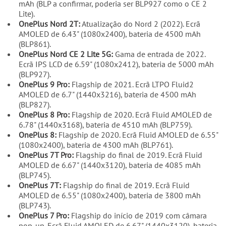
mAh (BLP a confirmar, poderia ser BLP927 como o CE 2
Lite).
OnePlus Nord 2T:
Atualização do Nord 2 (2022). Ecrã
AMOLED de 6.43" (1080x2400), bateria de 4500 mAh
(BLP861).
OnePlus Nord CE 2 Lite 5G:
Gama de entrada de 2022.
Ecrã IPS LCD de 6.59" (1080x2412), bateria de 5000 mAh
(BLP927).
OnePlus 9 Pro:
Flagship de 2021. Ecrã LTPO Fluid2
AMOLED de 6.7" (1440x3216), bateria de 4500 mAh
(BLP827).
OnePlus 8 Pro:
Flagship de 2020. Ecrã Fluid AMOLED de
6.78" (1440x3168), bateria de 4510 mAh (BLP759).
OnePlus 8:
Flagship de 2020. Ecrã Fluid AMOLED de 6.55"
(1080x2400), bateria de 4300 mAh (BLP761).
OnePlus 7T Pro:
Flagship do final de 2019. Ecrã Fluid
AMOLED de 6.67" (1440x3120), bateria de 4085 mAh
(BLP745).
OnePlus 7T:
Flagship do final de 2019. Ecrã Fluid
AMOLED de 6.55" (1080x2400), bateria de 3800 mAh
(BLP743).
OnePlus 7 Pro:
Flagship do início de 2019 com câmara
pop-up. Ecrã Fluid AMOLED de 6.67" (1440x3120), bateria