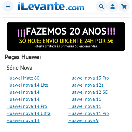
Menu
Buscar
Mi
¡¡¡
FAZEMOS 20 ANOS
!!!
SÓ HOJE: ENVIO URGENTE 24H POR 3€
oferta limitada às primeiras 50 encomendas
Peças Huawei
Série Nova
Huawei Mate 80
Huawei nova 13 Pro
Huawei nova 14 Lite
Huawei nova 12s
Huawei nova 14i
Huawei nova 12 SE
Huawei nova 14
Huawei nova 11i
Huawei nova 14 Pro
Huawei nova 11
Huawei nova 14 Ultra
Huawei nova 11 Pro
Huawei nova 13
Huawei nova 9