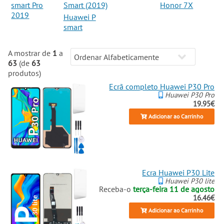
smart Pro
Smart (2019)
Honor 7X
2019
Huawei P
smart
A mostrar de
1
a
63
(de
63
produtos)
Ecrã completo Huawei P30 Pro
Huawei P30 Pro
19.95€
Adicionar ao Carrinho
Ecra Huawei P30 Lite
Huawei P30 lite
Receba-o
terça-feira 11 de agosto
16.46€
Adicionar ao Carrinho