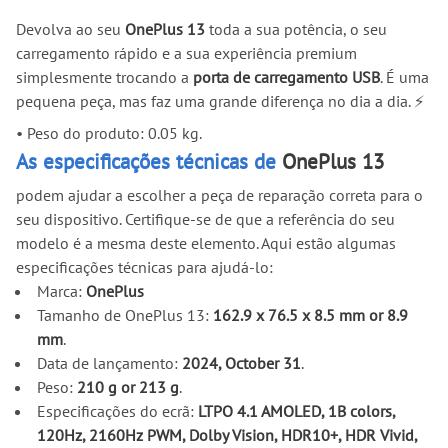
Devolva ao seu
OnePlus 13
toda a sua potência, o seu
carregamento rápido e a sua experiência premium
simplesmente trocando a
porta de carregamento USB
. É uma
pequena peça, mas faz uma grande diferença no dia a dia. ⚡
•
Peso do produto: 0.05 kg.
As especificações técnicas de
OnePlus 13
podem ajudar a escolher a peça de reparação correta para o
seu dispositivo. Certifique-se de que a referência do seu
modelo é a mesma deste elemento. Aqui estão algumas
especificações técnicas para ajudá-lo:
Marca:
OnePlus
Tamanho de OnePlus 13:
162.9 x 76.5 x 8.5 mm or 8.9
mm
.
Data de lançamento:
2024, October 31
.
Peso:
210 g or 213 g
.
Especificações do ecrã:
LTPO 4.1 AMOLED, 1B colors,
120Hz, 2160Hz PWM, Dolby Vision, HDR10+, HDR Vivid,