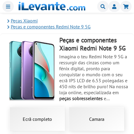
Menu
Buscar
Mi
Peças Xiaomi
Peças e componentes Redmi Note 9 5G
Peças e componentes
Xiaomi Redmi Note 9 5G
Imagina o teu Redmi Note 9 5G a
ressurgir das cinzas como um
fénix digital, pronto para
conquistar o mundo com o seu
ecrã IPS LCD de 6.53 polegadas e
450 nits de brilho puro! Na nossa
loja online, especializada em
peças sobresselentes
e
componentes
para telemóveis e
tablets, trazemos tudo o
necessário para a
reparação
deste
Ecrã completo
Camara
guerreiro lançado em novembro
de 2020. Se o deixaste cair e o