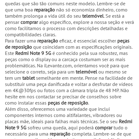
quedas que são tão comuns neste modelo. Lembre-se de
que uma boa
reparação
não só economiza dinheiro, como
também prolonga a vida útil do seu
telemóvel
. Se está a
pensar
comprar
algo específico, explore a nossa seção e verá
como facilitamos o processo com descrições detalhadas e
compatibilidades claras.
Para fazer uma
reparação
eficaz, é essencial escolher
peças
de reposição
que coincidam com as especificações originais.
Este
Redmi Note 9 5G
é conhecido pela sua robustez, mas
peças como o display ou a carcaça costumam ser as mais
problemáticas. Na iLevante.com, orientamos você para que
selecione o correto, seja para um
telemóvel
ou mesmo se
tem um
tablet
semelhante em mente. Pense na facilidade de
substituir uma peça danificada e voltar a desfrutar de vídeos
em 4K@30fps ou fotos com a câmara tripla de 48 MP. Não
hesite em nos contactar se precisar de conselhos sobre
como instalar essas
peças de reposição
.
Além disso, oferecemos uma variedade que inclui
componentes internos como altifalantes, vibradores ou
placas mãe, ideais para falhas mais técnicas. Se o seu
Redmi
Note 9 5G
sofreu uma queda, aqui poderá
comprar
tudo o
necessário para uma
reparação
completa. Lembre-se de que