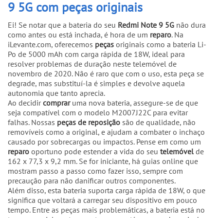
9 5G com peças originais
Ei! Se notar que a bateria do seu
Redmi Note 9 5G
não dura
como antes ou está inchada, é hora de um
reparo
. Na
iLevante.com, oferecemos
peças
originais como a bateria Li-
Po de 5000 mAh com carga rápida de 18W, ideal para
resolver problemas de duração neste telemóvel de
novembro de 2020. Não é raro que com o uso, esta peça se
degrade, mas substituí-la é simples e devolve aquela
autonomia que tanto aprecia.
Ao decidir
comprar
uma nova bateria, assegure-se de que
seja compatível com o modelo M2007J22C para evitar
falhas. Nossas
peças de reposição
são de qualidade, não
removíveis como a original, e ajudam a combater o inchaço
causado por sobrecargas ou impactos. Pense em como um
reparo
oportuno pode estender a vida do seu
telemóvel
de
162 x 77,3 x 9,2 mm. Se for iniciante, há guias online que
mostram passo a passo como fazer isso, sempre com
precaução para não danificar outros componentes.
Além disso, esta bateria suporta carga rápida de 18W, o que
significa que voltará a carregar seu dispositivo em pouco
tempo. Entre as peças mais problemáticas, a bateria está no