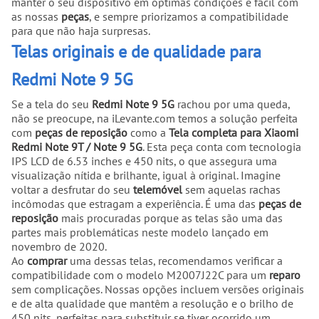
manter o seu dispositivo em óptimas condições é fácil com
as nossas
peças
, e sempre priorizamos a compatibilidade
para que não haja surpresas.
Telas originais e de qualidade para
Redmi Note 9 5G
Se a tela do seu
Redmi Note 9 5G
rachou por uma queda,
não se preocupe, na iLevante.com temos a solução perfeita
com
peças de reposição
como a
Tela completa para Xiaomi
Redmi Note 9T / Note 9 5G
. Esta peça conta com tecnologia
IPS LCD de 6.53 inches e 450 nits, o que assegura uma
visualização nítida e brilhante, igual à original. Imagine
voltar a desfrutar do seu
telemóvel
sem aquelas rachas
incômodas que estragam a experiência. É uma das
peças de
reposição
mais procuradas porque as telas são uma das
partes mais problemáticas neste modelo lançado em
novembro de 2020.
Ao
comprar
uma dessas telas, recomendamos verificar a
compatibilidade com o modelo M2007J22C para um
reparo
sem complicações. Nossas opções incluem versões originais
e de alta qualidade que mantêm a resolução e o brilho de
450 nits, perfeitas para substituir se tiver ocorrido um