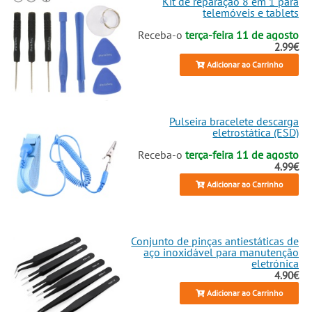
Kit de reparação 8 em 1 para
telemóveis e tablets
Receba-o
terça-feira 11 de agosto
2.99€
Adicionar ao Carrinho
Pulseira bracelete descarga
eletrostática (ESD)
Receba-o
terça-feira 11 de agosto
4.99€
Adicionar ao Carrinho
Conjunto de pinças antiestáticas de
aço inoxidável para manutenção
eletrónica
4.90€
Adicionar ao Carrinho