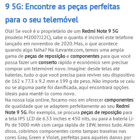
9 5G: Encontre as peças perfeitas
para o seu telemóvel
Olá! Se você é o proprietário de um
Redmi Note 9 5G
(modelo M2007J22C), sabe o quanto é incrível este telefone
lançado em novembro de 2020. Mas, o que acontece
quando algo falha? Na iLevante.com, temos uma ampla
gama de
peças de reposição
e
componentes
para que você
possa fazer um
conserto
rápido e económico sem precisar
comprar um telemóvel novo. Imagine: desde telas até
baterias, tudo o que você precisa para reviver seu dispositivo
de 162 x 77.3 x 9.2 mm e 199 g de peso. Não importa se caiu
ou se alguma parte foi danificada, aqui encontrará opções
ideais para mantê-lo como novo.
Na nossa loja online, focamo-nos em oferecer
componentes
de qualidade que se adaptem perfeitamente ao seu
Redmi
Note 9 5G
. Por exemplo, se procura
peças de reposição
para
a tela IPS LCD de 6.53 inches e 450 nits, ou para a bateria Li-
Po de 5000 mAh com carga rápida de 18W, temos tudo. Além
disso, cobrimos componentes como tampas traseiras nas
cores Gray, Green e Violet, perfeitas para aqueles danos por