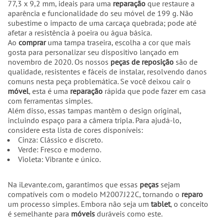
77,3 x 9,2 mm, ideais para uma
reparação
que restaure a
aparência e funcionalidade do seu móvel de 199 g. Não
subestime o impacto de uma carcaça quebrada; pode até
afetar a resistência à poeira ou água básica.
Ao
comprar
uma tampa traseira, escolha a cor que mais
gosta para personalizar seu dispositivo lançado em
novembro de 2020. Os nossos
peças de reposição
são de
qualidade, resistentes e fáceis de instalar, resolvendo danos
comuns nesta peça problemática. Se você deixou cair o
móvel
, esta é uma
reparação
rápida que pode fazer em casa
com ferramentas simples.
Além disso, essas tampas mantêm o design original,
incluindo espaço para a câmera tripla. Para ajudá-lo,
considere esta lista de cores disponíveis:
Cinza: Clássico e discreto.
Verde: Fresco e moderno.
Violeta: Vibrante e único.
Na iLevante.com, garantimos que essas
peças
sejam
compatíveis com o modelo M2007J22C, tornando o
reparo
um processo simples. Embora não seja um
tablet
, o conceito
é semelhante para
móveis
duráveis como este.