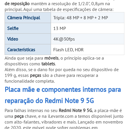
de reposição
mantêm a resolução de 1/2.0", 0,8µm na
principal. Aqui uma tabela de especificações de câmera:
Câmera Principal
Tripla: 48 MP + 8 MP + 2 MP
Selfie
13 MP
Vídeo
4K@30fps
Características
Flash LED, HDR
Ainda que seja para
móveis
, o princípio aplica-se a
dispositivos como
tablets
.
Além disso, se o dano for por queda no seu dispositivo de
199 g, essas
peças
são a chave para recuperar a
funcionalidade completa.
Placa mãe e componentes internos para
reparação do Redmi Note 9 5G
Para falhas internas no seu
Redmi Note 9 5G
, a placa-mãe é
uma
peça
chave, e na iLevante.com a temos disponível junto
com alto-falantes, vibradores e mais. Lançado em novembro
de 2020, este móvel pode sofrer problemas em