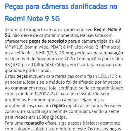
Peças para câmeras danificadas no
Redmi Note 9 5G
Se um forte impacto afetou a câmera do seu
Redmi Note 9
5G
, não deixe de capturar momentos. Na iLevante.com,
oferecemos
peças de reposição
para a câmera tripla de 48
MP (f/1.8, 26mm wide, PDAF; 8 MP ultrawide; 2 MP macro)
ou a selfie de 13 MP (f/2.3, 29mm), perfeitas para
reparação
neste móvel de novembro de 2020. Com opções para vídeo
4K@30fps e 1080p@30/60fps, você voltará a gravar com
qualidade profissional.
Estas
peças
incluem características como flash LED, HDR e
panorama, ideais se o módulo foi danificado por impactos.
Ao
comprar
em nossa loja, certifique-se da compatibilidade
com o modelo M2007J22C para uma instalação sem
problemas. É comum que as câmeras sejam peças
problemáticas, mas um
reparo
rápido as restaura. Pense em
como uma substituição permite continuar usando a selfie
para vídeos em 1080p@30fps.
Para uma
reparação
eficaz, siga passos básicos: desmonte
com cuidado, substitua o módulo e teste. Os nossos
peças