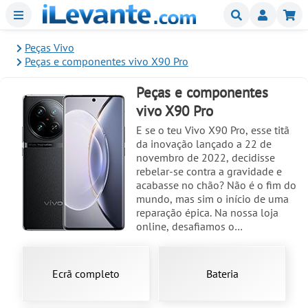
Menu
Buscar
Mi
Peças Vivo
Peças e componentes vivo X90 Pro
Peças e componentes
vivo X90 Pro
E se o teu Vivo X90 Pro, esse titã
da inovação lançado a 22 de
novembro de 2022, decidisse
rebelar-se contra a gravidade e
acabasse no chão? Não é o fim do
mundo, mas sim o início de uma
reparação épica. Na nossa loja
online, desafiamos o
convencional oferecendo-te
peças originais que revitalizam o
teu telemóvel como se nada
Ecrã completo
Bateria
tivesse acontecido. Imagina
substituir aquele ecrã AMOLED de