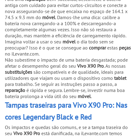
antiga com cuidado para evitar curtos-circuitos e conecte a
nova assegurando-se de que encaixa no espaço de 164.1 x
74.5 x 9.3 mm do
móvel
. Damos-lhe uma dica: calibre a
bateria nova carregando-a a 100% e descarregando-a
completamente algumas vezes. Isso não só restaura a
duração, mas mantém a eficiência de carregamento rápido.
Imagina voltar a usar o seu
móvel
o dia todo sem se
preocupar? Isso é o que se consegue ao
comprar
estas
peças
no iLevante.com.
Não subestime o impacto de uma bateria desgastada; pode
afetar o desempenho geral do seu
Vivo X90 Pro
. As nossas
substituições
são compatíveis e de qualidade, ideais para
utilizadores que viajam ou usam o dispositivo como
tablet
para trabalho. Se seguir as instruções passo a passo, a
reparação
é rápida e segura. Lembre-se, investir numa boa
bateria prolonga a vida útil do seu
móvel
.
Tampas traseiras para Vivo X90 Pro: Nas
cores Legendary Black e Red
Os impactos e quedas são comuns, e se a tampa traseira do
seu
Vivo X90 Pro
está danificada, na iLevante.com temos