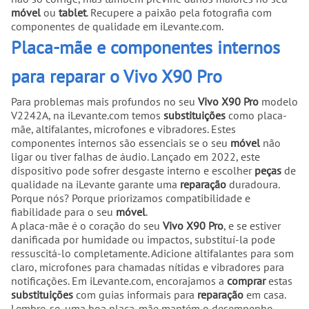
móvel
ou
tablet
. Recupere a paixão pela fotografia com
componentes de qualidade em iLevante.com.
Placa-mãe e componentes internos
para reparar o Vivo X90 Pro
Para problemas mais profundos no seu
Vivo X90 Pro
modelo
V2242A, na iLevante.com temos
substituições
como placa-
mãe, altifalantes, microfones e vibradores. Estes
componentes internos são essenciais se o seu
móvel
não
ligar ou tiver falhas de áudio. Lançado em 2022, este
dispositivo pode sofrer desgaste interno e escolher
peças
de
qualidade na iLevante garante uma
reparação
duradoura.
Porque nós? Porque priorizamos compatibilidade e
fiabilidade para o seu
móvel
.
A placa-mãe é o coração do seu
Vivo X90 Pro
, e se estiver
danificada por humidade ou impactos, substituí-la pode
ressuscitá-lo completamente. Adicione altifalantes para som
claro, microfones para chamadas nítidas e vibradores para
notificações. Em iLevante.com, encorajamos a
comprar
estas
substituições
com guias informais para
reparação
em casa.
Lembre-se, uma boa placa-mãe mantém o desempenho