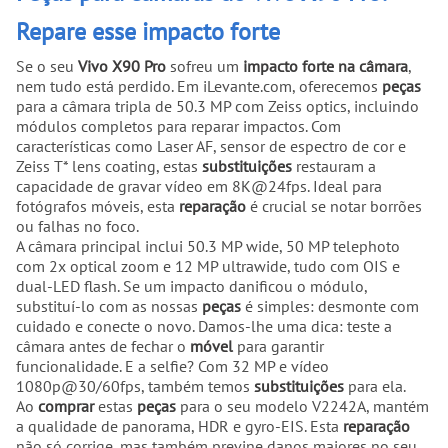
Repare esse impacto forte
Se o seu
Vivo X90 Pro
sofreu um
impacto forte na câmara
,
nem tudo está perdido. Em iLevante.com, oferecemos
peças
para a câmara tripla de 50.3 MP com Zeiss optics, incluindo
módulos completos para reparar impactos. Com
características como Laser AF, sensor de espectro de cor e
Zeiss T* lens coating, estas
substituições
restauram a
capacidade de gravar vídeo em 8K@24fps. Ideal para
fotógrafos móveis, esta
reparação
é crucial se notar borrões
ou falhas no foco.
A câmara principal inclui 50.3 MP wide, 50 MP telephoto
com 2x optical zoom e 12 MP ultrawide, tudo com OIS e
dual-LED flash. Se um impacto danificou o módulo,
substituí-lo com as nossas
peças
é simples: desmonte com
cuidado e conecte o novo. Damos-lhe uma dica: teste a
câmara antes de fechar o
móvel
para garantir
funcionalidade. E a selfie? Com 32 MP e vídeo
1080p@30/60fps, também temos
substituições
para ela.
Ao
comprar
estas
peças
para o seu modelo V2242A, mantém
a qualidade de panorama, HDR e gyro-EIS. Esta
reparação
não só corrige, mas também previne danos maiores no seu