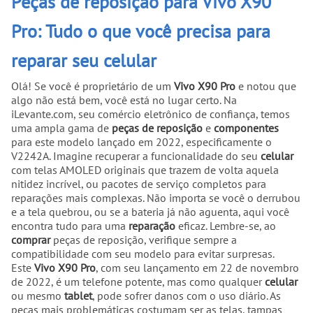
Peças de reposição para Vivo X90
Pro: Tudo o que você precisa para
reparar seu celular
Olá! Se você é proprietário de um
Vivo X90 Pro
e notou que
algo não está bem, você está no lugar certo. Na
iLevante.com, seu comércio eletrônico de confiança, temos
uma ampla gama de
peças de reposição
e
componentes
para este modelo lançado em 2022, especificamente o
V2242A. Imagine recuperar a funcionalidade do seu
celular
com telas AMOLED originais que trazem de volta aquela
nitidez incrível, ou pacotes de serviço completos para
reparações mais complexas. Não importa se você o derrubou
e a tela quebrou, ou se a bateria já não aguenta, aqui você
encontra tudo para uma
reparação
eficaz. Lembre-se, ao
comprar
peças de reposição, verifique sempre a
compatibilidade com seu modelo para evitar surpresas.
Este
Vivo X90 Pro
, com seu lançamento em 22 de novembro
de 2022, é um telefone potente, mas como qualquer
celular
ou mesmo
tablet
, pode sofrer danos com o uso diário. As
peças mais problemáticas costumam ser as telas, tampas