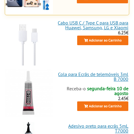
comprar e restaurar o teu Vivo
X90 Pro modelo V2242A ou
V2219.
Cabo USB C / Type C para USB para
Huawei, Samsung, LG e Xiaomi
Desafia o esperado e escolhe
6.25€
qualidade em peças de
substituição para telemóveis.
Adicionar ao Carrinho
Somos especialistas em ecrãs
originais, service pack, OLED ou
INCELL, assegurando que o teu
tablet ou telemóvel volte à vida
com peças que superam
Cola para Ecrãs de telemóveis 3ml
expectativas. Pronto para a
B 7000
reparação que transforma um
desastre em vitória? Explora e
Receba-o
segunda-feira 10 de
agosto
compra agora mesmo, porque o
2.45€
teu Vivo X90 Pro merece o
melhor, não o convencional.
Adicionar ao Carrinho
Adesivo preto para ecrãs 5mL
T7000