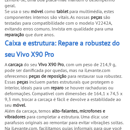
geral.
Se usa o seu
móvel
como
tablet
para multimédia, estes
componentes internos são vitais. As nossas
peças
são
testadas para compatibilidade com o modelo V2242A,
evitando erros comuns. Invista em qualidade para uma
reparação
que dure anos.
Caixa e estrutura: Repare a robustez do
seu Vivo X90 Pro
A
carcaça
do seu
Vivo X90 Pro
, com um peso de 214,9 g,
pode ser danificada por quedas, mas na iLevante.com
oferecemos
peças de reposição
para restaurar sua robustez.
Essas
peças
incluem partes estruturais que protegem o
interior, ideais para um
reparo
se houver rachaduras ou
deformações. Compatível com dimensões de 164,1 x 74,5 x
9,3 mm, trocar a carcaça é fácil e devolve a estabilidade ao
seu
móvel
.
Além da carcaça, temos
alto-falantes, microfones e
vibradores
para completar a estrutura. Uma dica: use
parafusos originais ao remontar para evitar vibrações soltas.
Na iLevante.com, facilitamos guias informais para que você