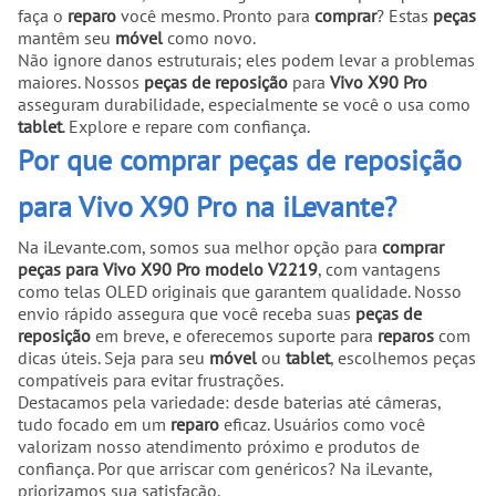
faça o
reparo
você mesmo. Pronto para
comprar
? Estas
peças
mantêm seu
móvel
como novo.
Não ignore danos estruturais; eles podem levar a problemas
maiores. Nossos
peças de reposição
para
Vivo X90 Pro
asseguram durabilidade, especialmente se você o usa como
tablet
. Explore e repare com confiança.
Por que comprar peças de reposição
para Vivo X90 Pro na iLevante?
Na iLevante.com, somos sua melhor opção para
comprar
peças para Vivo X90 Pro modelo V2219
, com vantagens
como telas OLED originais que garantem qualidade. Nosso
envio rápido assegura que você receba suas
peças de
reposição
em breve, e oferecemos suporte para
reparos
com
dicas úteis. Seja para seu
móvel
ou
tablet
, escolhemos peças
compatíveis para evitar frustrações.
Destacamos pela variedade: desde baterias até câmeras,
tudo focado em um
reparo
eficaz. Usuários como você
valorizam nosso atendimento próximo e produtos de
confiança. Por que arriscar com genéricos? Na iLevante,
priorizamos sua satisfação.