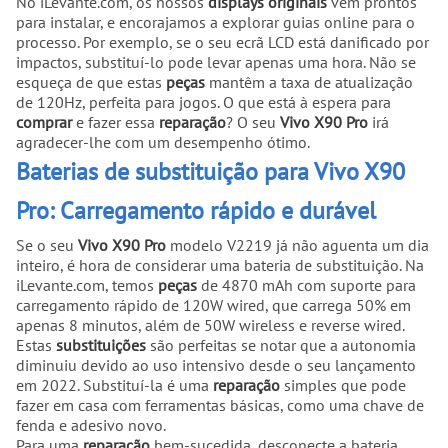
No iLevante.com, os nossos
displays originais
vêm prontos
para instalar, e encorajamos a explorar guias online para o
processo. Por exemplo, se o seu ecrã LCD está danificado por
impactos, substituí-lo pode levar apenas uma hora. Não se
esqueça de que estas
peças
mantêm a taxa de atualização
de 120Hz, perfeita para jogos. O que está à espera para
comprar
e fazer essa
reparação
? O seu
Vivo X90 Pro
irá
agradecer-lhe com um desempenho ótimo.
Baterias de substituição para Vivo X90
Pro: Carregamento rápido e durável
Se o seu
Vivo X90 Pro
modelo V2219 já não aguenta um dia
inteiro, é hora de considerar uma bateria de substituição. Na
iLevante.com, temos
peças
de 4870 mAh com suporte para
carregamento rápido de 120W wired, que carrega 50% em
apenas 8 minutos, além de 50W wireless e reverse wired.
Estas
substituições
são perfeitas se notar que a autonomia
diminuiu devido ao uso intensivo desde o seu lançamento
em 2022. Substituí-la é uma
reparação
simples que pode
fazer em casa com ferramentas básicas, como uma chave de
fenda e adesivo novo.
Para uma
reparação
bem-sucedida, desconecte a bateria