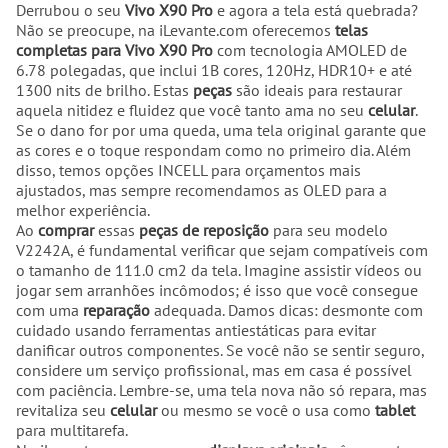
Derrubou o seu
Vivo X90 Pro
e agora a tela está quebrada?
Não se preocupe, na iLevante.com oferecemos
telas
completas para Vivo X90 Pro
com tecnologia AMOLED de
6.78 polegadas, que inclui 1B cores, 120Hz, HDR10+ e até
1300 nits de brilho. Estas
peças
são ideais para restaurar
aquela nitidez e fluidez que você tanto ama no seu
celular
.
Se o dano for por uma queda, uma tela original garante que
as cores e o toque respondam como no primeiro dia. Além
disso, temos opções INCELL para orçamentos mais
ajustados, mas sempre recomendamos as OLED para a
melhor experiência.
Ao
comprar
essas
peças de reposição
para seu modelo
V2242A, é fundamental verificar que sejam compatíveis com
o tamanho de 111.0 cm2 da tela. Imagine assistir vídeos ou
jogar sem arranhões incômodos; é isso que você consegue
com uma
reparação
adequada. Damos dicas: desmonte com
cuidado usando ferramentas antiestáticas para evitar
danificar outros componentes. Se você não se sentir seguro,
considere um serviço profissional, mas em casa é possível
com paciência. Lembre-se, uma tela nova não só repara, mas
revitaliza seu
celular
ou mesmo se você o usa como
tablet
para multitarefa.