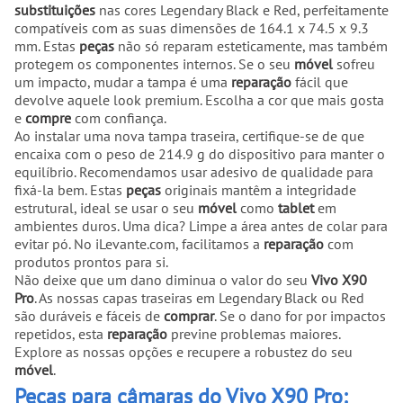
substituições
nas cores Legendary Black e Red, perfeitamente
compatíveis com as suas dimensões de 164.1 x 74.5 x 9.3
mm. Estas
peças
não só reparam esteticamente, mas também
protegem os componentes internos. Se o seu
móvel
sofreu
um impacto, mudar a tampa é uma
reparação
fácil que
devolve aquele look premium. Escolha a cor que mais gosta
e
compre
com confiança.
Ao instalar uma nova tampa traseira, certifique-se de que
encaixa com o peso de 214.9 g do dispositivo para manter o
equilíbrio. Recomendamos usar adesivo de qualidade para
fixá-la bem. Estas
peças
originais mantêm a integridade
estrutural, ideal se usar o seu
móvel
como
tablet
em
ambientes duros. Uma dica? Limpe a área antes de colar para
evitar pó. No iLevante.com, facilitamos a
reparação
com
produtos prontos para si.
Não deixe que um dano diminua o valor do seu
Vivo X90
Pro
. As nossas capas traseiras em Legendary Black ou Red
são duráveis e fáceis de
comprar
. Se o dano for por impactos
repetidos, esta
reparação
previne problemas maiores.
Explore as nossas opções e recupere a robustez do seu
móvel
.
Peças para câmaras do Vivo X90 Pro: