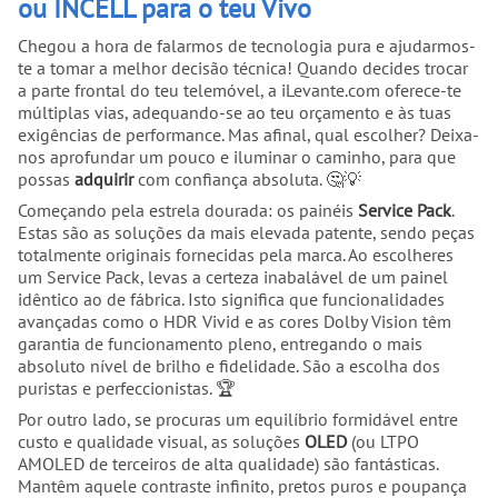
ou INCELL para o teu Vivo
Chegou a hora de falarmos de tecnologia pura e ajudarmos-
te a tomar a melhor decisão técnica! Quando decides trocar
a parte frontal do teu telemóvel, a iLevante.com oferece-te
múltiplas vias, adequando-se ao teu orçamento e às tuas
exigências de performance. Mas afinal, qual escolher? Deixa-
nos aprofundar um pouco e iluminar o caminho, para que
possas
adquirir
com confiança absoluta. 🤔💡
Começando pela estrela dourada: os painéis
Service Pack
.
Estas são as soluções da mais elevada patente, sendo peças
totalmente originais fornecidas pela marca. Ao escolheres
um Service Pack, levas a certeza inabalável de um painel
idêntico ao de fábrica. Isto significa que funcionalidades
avançadas como o HDR Vivid e as cores Dolby Vision têm
garantia de funcionamento pleno, entregando o mais
absoluto nível de brilho e fidelidade. São a escolha dos
puristas e perfeccionistas. 🏆
Por outro lado, se procuras um equilíbrio formidável entre
custo e qualidade visual, as soluções
OLED
(ou LTPO
AMOLED de terceiros de alta qualidade) são fantásticas.
Mantêm aquele contraste infinito, pretos puros e poupança