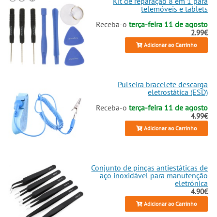
Kit de reparação 8 em 1 para
telemóveis e tablets
Receba-o
terça-feira 11 de agosto
2.99€
Adicionar ao Carrinho
Pulseira bracelete descarga
eletrostática (ESD)
Receba-o
terça-feira 11 de agosto
4.99€
Adicionar ao Carrinho
Conjunto de pinças antiestáticas de
aço inoxidável para manutenção
eletrónica
4.90€
Adicionar ao Carrinho