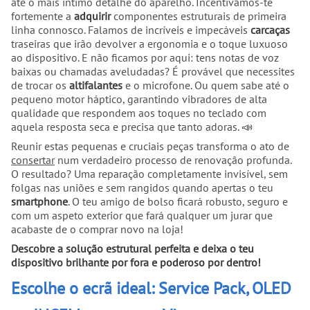
até o mais íntimo detalhe do aparelho. Incentivamos-te
fortemente a
adquirir
componentes estruturais de primeira
linha connosco. Falamos de incríveis e impecáveis
carcaças
traseiras que irão devolver a ergonomia e o toque luxuoso
ao dispositivo. E não ficamos por aqui: tens notas de voz
baixas ou chamadas aveludadas? É provável que necessites
de trocar os
altifalantes
e o microfone. Ou quem sabe até o
pequeno motor háptico, garantindo vibradores de alta
qualidade que respondem aos toques no teclado com
aquela resposta seca e precisa que tanto adoras. 📣
Reunir estas pequenas e cruciais peças transforma o ato de
consertar
num verdadeiro processo de renovação profunda.
O resultado? Uma reparação completamente invisível, sem
folgas nas uniões e sem rangidos quando apertas o teu
smartphone
. O teu amigo de bolso ficará robusto, seguro e
com um aspeto exterior que fará qualquer um jurar que
acabaste de o comprar novo na loja!
Descobre a solução estrutural perfeita e deixa o teu
dispositivo brilhante por fora e poderoso por dentro!
Escolhe o ecrã ideal: Service Pack, OLED