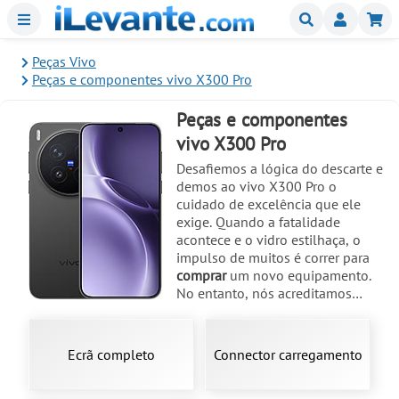
Menu
Buscar
Mi
Peças Vivo
Peças e componentes vivo X300 Pro
Peças e componentes
vivo X300 Pro
Desafiemos a lógica do descarte e
demos ao vivo X300 Pro o
cuidado de excelência que ele
exige. Quando a fatalidade
acontece e o vidro estilhaça, o
impulso de muitos é correr para
comprar
um novo equipamento.
No entanto, nós acreditamos
numa revolução mais inteligente
e económica: a
reparação
do seu
telemóvel
. Porquê deitar fora uma
Ecrã completo
Connector carregamento
máquina tecnológica de topo
quando, com as
peças
certas,