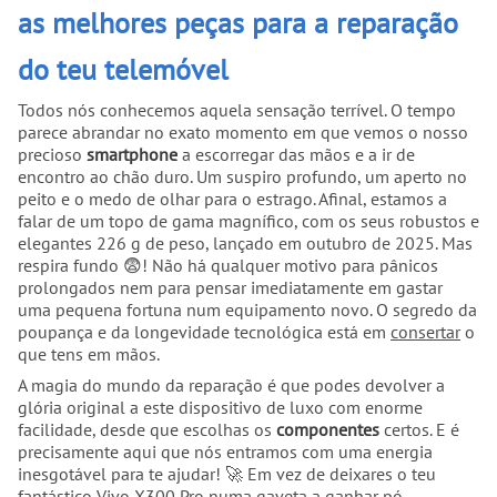
as melhores peças para a reparação
do teu telemóvel
Todos nós conhecemos aquela sensação terrível. O tempo
parece abrandar no exato momento em que vemos o nosso
precioso
smartphone
a escorregar das mãos e a ir de
encontro ao chão duro. Um suspiro profundo, um aperto no
peito e o medo de olhar para o estrago. Afinal, estamos a
falar de um topo de gama magnífico, com os seus robustos e
elegantes 226 g de peso, lançado em outubro de 2025. Mas
respira fundo 😨! Não há qualquer motivo para pânicos
prolongados nem para pensar imediatamente em gastar
uma pequena fortuna num equipamento novo. O segredo da
poupança e da longevidade tecnológica está em
consertar
o
que tens em mãos.
A magia do mundo da reparação é que podes devolver a
glória original a este dispositivo de luxo com enorme
facilidade, desde que escolhas os
componentes
certos. E é
precisamente aqui que nós entramos com uma energia
inesgotável para te ajudar! 🚀 Em vez de deixares o teu
fantástico Vivo X300 Pro numa gaveta a ganhar pó,