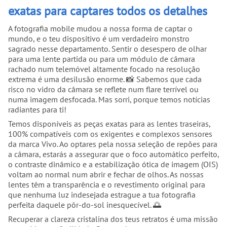
exatas para captares todos os detalhes
A fotografia mobile mudou a nossa forma de captar o
mundo, e o teu dispositivo é um verdadeiro monstro
sagrado nesse departamento. Sentir o desespero de olhar
para uma lente partida ou para um módulo de câmara
rachado num telemóvel altamente focado na resolução
extrema é uma desilusão enorme. 📸 Sabemos que cada
risco no vidro da câmara se reflete num flare terrível ou
numa imagem desfocada. Mas sorri, porque temos notícias
radiantes para ti!
Temos disponíveis as peças exatas para as lentes traseiras,
100% compatíveis com os exigentes e complexos sensores
da marca Vivo. Ao optares pela nossa seleção de repões para
a câmara, estarás a assegurar que o foco automático perfeito,
o contraste dinâmico e a estabilização ótica de imagem (OIS)
voltam ao normal num abrir e fechar de olhos. As nossas
lentes têm a transparência e o revestimento original para
que nenhuma luz indesejada estrague a tua fotografia
perfeita daquele pôr-do-sol inesquecível. 🌅
Recuperar a clareza cristalina dos teus retratos é uma missão