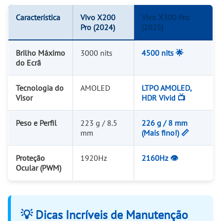
Característica
Vivo X200
Vivo X300 Pro
Pro (2024)
(2025)
Brilho Máximo
3000 nits
4500 nits 🌟
do Ecrã
Tecnologia do
AMOLED
LTPO AMOLED,
Visor
HDR Vivid 📺
Peso e Perfil
223 g / 8.5
226 g / 8 mm
mm
(Mais fino!) 📏
Proteção
1920Hz
2160Hz 👁️
Ocular (PWM)
💡 Dicas Incríveis de Manutenção