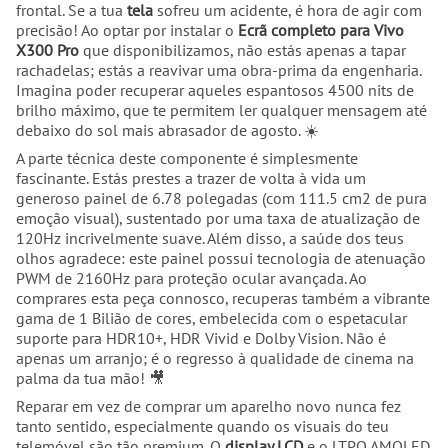
frontal. Se a tua
tela
sofreu um acidente, é hora de agir com
precisão! Ao optar por instalar o
Ecrã completo para Vivo
X300 Pro
que disponibilizamos, não estás apenas a tapar
rachadelas; estás a reavivar uma obra-prima da engenharia.
Imagina poder recuperar aqueles espantosos 4500 nits de
brilho máximo, que te permitem ler qualquer mensagem até
debaixo do sol mais abrasador de agosto. ☀️
A parte técnica deste componente é simplesmente
fascinante. Estás prestes a trazer de volta à vida um
generoso painel de 6.78 polegadas (com 111.5 cm2 de pura
emoção visual), sustentado por uma taxa de atualização de
120Hz incrivelmente suave. Além disso, a saúde dos teus
olhos agradece: este painel possui tecnologia de atenuação
PWM de 2160Hz para proteção ocular avançada. Ao
comprares esta peça connosco, recuperas também a vibrante
gama de 1 Bilião de cores, embelecida com o espetacular
suporte para HDR10+, HDR Vivid e Dolby Vision. Não é
apenas um arranjo; é o regresso à qualidade de cinema na
palma da tua mão! 🎥
Reparar em vez de comprar um aparelho novo nunca fez
tanto sentido, especialmente quando os visuais do teu
telemóvel são tão premium. O
display LCD
e o LTPO AMOLED