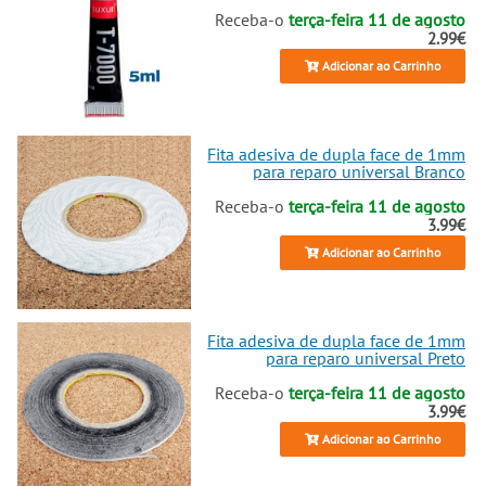
modelos V2514 e V2502A. Até
Receba-o
terça-feira 11 de agosto
mesmo os elementos que formam
2.99€
a estrutura do aparelho de 226
Adicionar ao Carrinho
gramas, como a carcaça, os
altifalantes, os microfones ou o
vibrador, podem ser devolvidos
ao seu estado de fábrica. Juntos,
Fita adesiva de dupla face de 1mm
nós transformamos o que parecia
para reparo universal Branco
ser o fim do seu equipamento
num novo começo, provando que
Receba-o
terça-feira 11 de agosto
reparar não é apenas recuperar
3.99€
uma máquina, mas sim a escolha
Adicionar ao Carrinho
mais brilhante que podemos
fazer.
Fita adesiva de dupla face de 1mm
para reparo universal Preto
Receba-o
terça-feira 11 de agosto
3.99€
Adicionar ao Carrinho