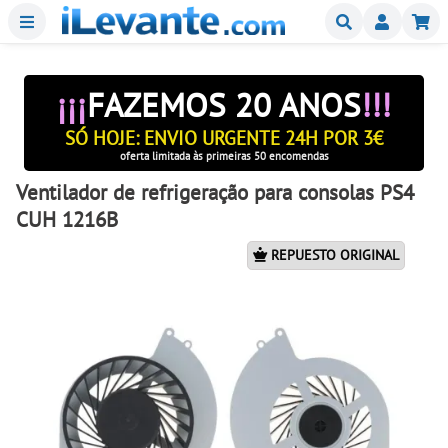
Menu
Buscar
Mi
¡¡¡
FAZEMOS 20 ANOS
!!!
SÓ HOJE: ENVIO URGENTE 24H POR 3€
oferta limitada às primeiras 50 encomendas
Ventilador de refrigeração para consolas PS4
CUH 1216B
REPUESTO ORIGINAL