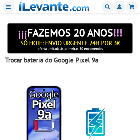
Menu
Buscar
Mi
¡¡¡
FAZEMOS 20 ANOS
!!!
SÓ HOJE: ENVIO URGENTE 24H POR 3€
oferta limitada às primeiras 50 encomendas
Trocar bateria do Google Pixel 9a