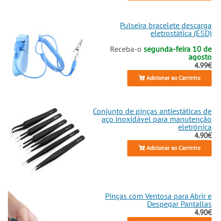
Pulseira bracelete descarga
eletrostática (ESD)
Receba-o
segunda-feira 10 de
agosto
4.99€
Adicionar ao Carrinho
Conjunto de pinças antiestáticas de
aço inoxidável para manutenção
eletrónica
4.90€
Adicionar ao Carrinho
Pinças com Ventosa para Abrir e
Despegar Pantallas
4.90€