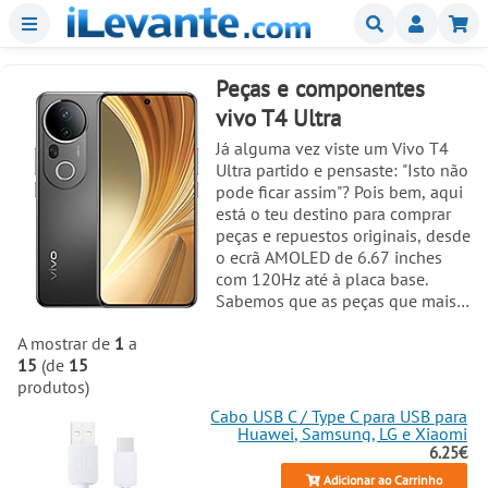
Menu
Buscar
Mi
Peças e componentes
vivo T4 Ultra
Já alguma vez viste um Vivo T4
Ultra partido e pensaste: "Isto não
pode ficar assim"? Pois bem, aqui
está o teu destino para comprar
peças e repuestos originais, desde
o ecrã AMOLED de 6.67 inches
com 120Hz até à placa base.
Sabemos que as peças que mais
sofrem são as pantallas, displays
A mostrar de
1
a
LCD, baterias e claro, a placa base.
15
(de
15
Com o seu tamanho compacto de
produtos)
160.6 x 75 x 7.5 mm e peso de
apenas 192 g, o Vivo T4 Ultra é
Cabo USB C / Type C para USB para
um móvel que merece reparações
Huawei, Samsung, LG e Xiaomi
6.25€
à altura. Se o teu móvel sofreu
uma queda e o ecrã está partido
Adicionar ao Carrinho