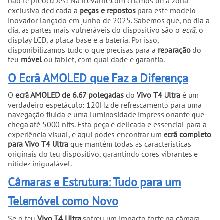
não te preocupes! Na iLevante.com criámos uma zona
exclusiva dedicada a
peças e repostos
para este modelo
inovador lançado em junho de 2025. Sabemos que, no dia a
dia, as partes mais vulneráveis do dispositivo são o
ecrã
, o
display LCD, a placa base e a bateria. Por isso,
disponibilizamos tudo o que precisas para a
reparação
do
teu
móvel
ou tablet, com qualidade e garantia.
O Ecrã AMOLED que Faz a Diferença
O
ecrã AMOLED de 6.67 polegadas
do
Vivo T4 Ultra
é um
verdadeiro espetáculo: 120Hz de refrescamento para uma
navegação fluida e uma luminosidade impressionante que
chega até 5000 nits. Esta peça é delicada e essencial para a
experiência visual, e aqui podes encontrar um
ecrã completo
para Vivo T4 Ultra
que mantém todas as características
originais do teu dispositivo, garantindo cores vibrantes e
nitidez inigualável.
Câmaras e Estrutura: Tudo para um
Telemóvel como Novo
Se o teu
Vivo T4 Ultra
sofreu um impacto forte na câmara,