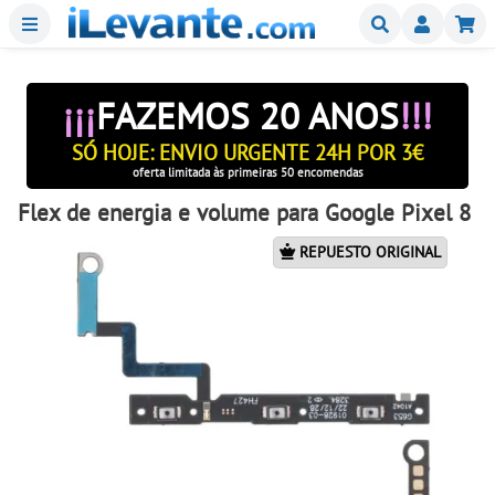
Menu
Buscar
Mi
¡¡¡
FAZEMOS 20 ANOS
!!!
SÓ HOJE: ENVIO URGENTE 24H POR 3€
oferta limitada às primeiras 50 encomendas
Flex de energia e volume para Google Pixel 8
REPUESTO ORIGINAL