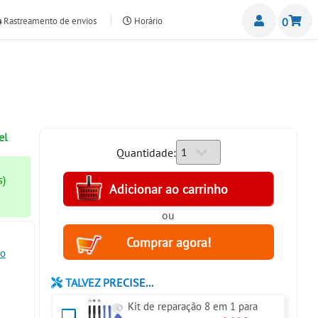
Miemb
Rastreamento de envios
Horário
0
nte.com
el
Quantidade:
s)
ou
ro
TALVEZ PRECISE...
Kit de reparação 8 em 1 para