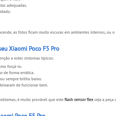
ntas adequadas.
idado.
 acende, as fotos ficam muito escuras em ambientes internos, ou
 seu Xiaomi Poco F5 Pro
tenção a estes sintomas típicos:
mo forçá-lo.
z de forma errática.
 ou sempre brilho baixo.
 deixaram de funcionar bem.
roblemas, é muito provável que este
flash sensor flex
seja a peça 
Xiaomi Poco F5 Pro