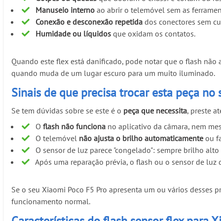
Manuseio interno
ao abrir o telemóvel sem as ferrame
Conexão e desconexão repetida
dos conectores sem cu
Humidade ou líquidos
que oxidam os contatos.
Quando este flex está danificado, pode notar que o flash não
quando muda de um lugar escuro para um muito iluminado.
Sinais de que precisa trocar esta peça no
Se tem dúvidas sobre se este é o
peça que necessita
, preste a
O
flash não funciona
no aplicativo da câmara, nem mes
O telemóvel
não ajusta o brilho automaticamente
ou fa
O sensor de luz parece "congelado": sempre brilho alto
Após uma reparação prévia, o flash ou o sensor de luz
Se o seu Xiaomi Poco F5 Pro apresenta um ou vários desses p
funcionamento normal.
Características do flash sensor flex para 