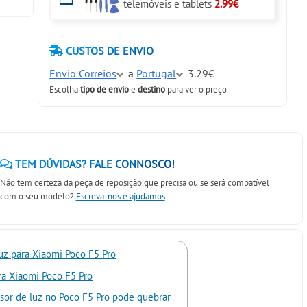
telemóveis e tablets
2.99€
CUSTOS DE ENVIO
Envio Correios
a
Portugal
3.29€
Escolha
tipo de envio
e
destino
para ver o preço.
TEM DÚVIDAS? FALE CONNOSCO!
Não tem certeza da peça de reposição que precisa ou se será compatível
com o seu modelo?
Escreva-nos e ajudamos
luz para Xiaomi Poco F5 Pro
ra Xiaomi Poco F5 Pro
nsor de luz no Poco F5 Pro pode quebrar