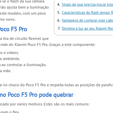
a se o flash da sua câmara
Sinais de que precisa trocar es
 não ajusta bem a iluminação
Características do flash sensor 
 este modelo, com um peso
omo novo.
Vantagens de comprar este cabo
Poco F5 Pro
Devolva a luz ao seu Xiaomi Poc
 tira de circuito flexível que
a mãe do Xiaomi Poco F5 Pro. Graças a este componente:
s e vídeos.
o ambiente.
a
ao controlar a iluminação.
ca mãe.
 no chassi do Poco F5 Pro e respeita todas as posições de parafu
z no Poco F5 Pro pode quebrar
icado por vários motivos. Estes são os mais comuns:
gam o flex.