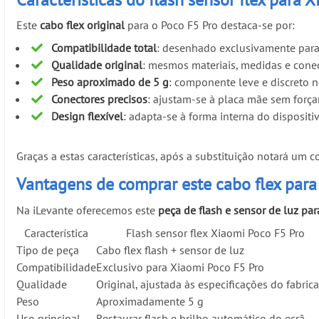
Este
cabo flex original
para o Poco F5 Pro destaca-se por:
Compatibilidade total
: desenhado exclusivamente para
Qualidade original
: mesmos materiais, medidas e conec
Peso aproximado de 5 g
: componente leve e discreto n
Conectores precisos
: ajustam-se à placa mãe sem força
Design flexível
: adapta-se à forma interna do dispositi
Graças a estas características, após a substituição notará 
Vantagens de comprar este cabo flex para
Na iLevante oferecemos este
peça de flash e sensor de luz pa
Característica
Flash sensor flex Xiaomi Poco F5 Pro
Tipo de peça
Cabo flex flash + sensor de luz
Compatibilidade
Exclusivo para Xiaomi Poco F5 Pro
Qualidade
Original, ajustada às especificações do fabric
Peso
Aproximadamente 5 g
Uso principal
Restaurar flash e brilho automático do ecrã