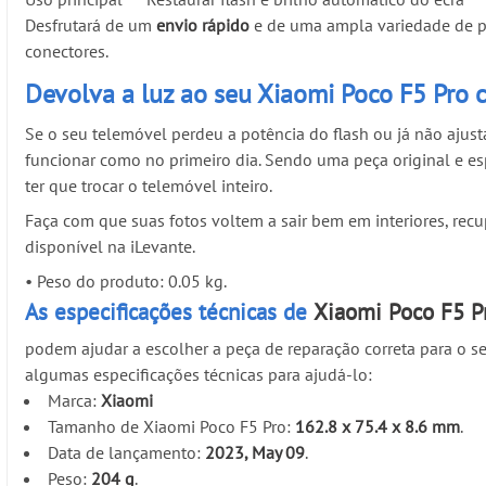
Desfrutará de um
envio rápido
e de uma ampla variedade de peç
conectores.
Devolva a luz ao seu Xiaomi Poco F5 Pro c
Se o seu telemóvel perdeu a potência do flash ou já não ajust
funcionar como no primeiro dia. Sendo uma peça original e e
ter que trocar o telemóvel inteiro.
Faça com que suas fotos voltem a sair bem em interiores, rec
disponível na iLevante.
•
Peso do produto: 0.05 kg.
As especificações técnicas de
Xiaomi Poco F5 P
podem ajudar a escolher a peça de reparação correta para o se
algumas especificações técnicas para ajudá-lo:
Marca:
Xiaomi
Tamanho de Xiaomi Poco F5 Pro:
162.8 x 75.4 x 8.6 mm
.
Data de lançamento:
2023, May 09
.
Peso:
204 g
.