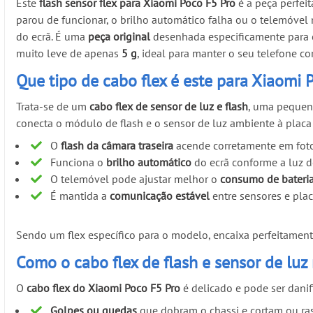
Este
flash sensor flex para Xiaomi Poco F5 Pro
é a peça perfeit
parou de funcionar, o brilho automático falha ou o telemóvel
do ecrã. É uma
peça original
desenhada especificamente para
muito leve de apenas
5 g
, ideal para manter o seu telefone c
Que tipo de cabo flex é este para Xiaomi 
Trata-se de um
cabo flex de sensor de luz e flash
, uma pequena
conecta o módulo de flash e o sensor de luz ambiente à plac
O
flash da câmara traseira
acende corretamente em foto
Funciona o
brilho automático
do ecrã conforme a luz d
O telemóvel pode ajustar melhor o
consumo de bateri
É mantida a
comunicação estável
entre sensores e pla
Sendo um flex específico para o modelo, encaixa perfeitamente
Como o cabo flex de flash e sensor de lu
O
cabo flex do Xiaomi Poco F5 Pro
é delicado e pode ser danif
Golpes ou quedas
que dobram o chassi e cortam ou ras