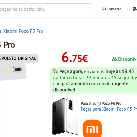
Contacto
ventas@ileva
 Xiaomi Poco F5 Pro
5 Pro
6.
75€
EPUESTO ORIGINAL
Disponív
Peça agora
, enviamos
hoje às 13:45
(faltam 6 horas 32 minutos 45 segundo
chegará
amanhã
com envio
urgente
disponível
.
Para
Xiaomi Poco F5 Pro
Peças para Xiaomi Poco F5 P