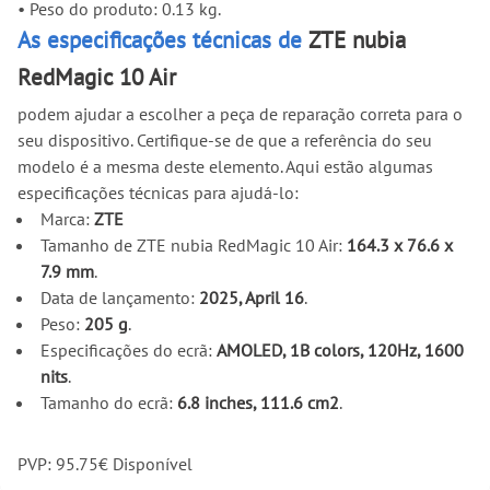
•
Peso do produto: 0.13 kg.
As especificações técnicas de
ZTE nubia
RedMagic 10 Air
podem ajudar a escolher a peça de reparação correta para o
seu dispositivo. Certifique-se de que a referência do seu
modelo é a mesma deste elemento. Aqui estão algumas
especificações técnicas para ajudá-lo:
Marca:
ZTE
Tamanho de ZTE nubia RedMagic 10 Air:
164.3 x 76.6 x
7.9 mm
.
Data de lançamento:
2025, April 16
.
Peso:
205 g
.
Especificações do ecrã:
AMOLED, 1B colors, 120Hz, 1600
nits
.
Tamanho do ecrã:
6.8 inches, 111.6 cm2
.
PVP:
95.75
€
Disponível