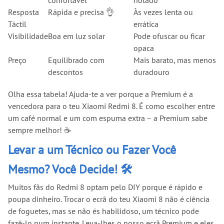
Resposta
Rápida e precisa 👌
Às vezes lenta ou
Táctil
errática
Visibilidade
Boa em luz solar
Pode ofuscar ou ficar
opaca
Preço
Equilibrado com
Mais barato, mas menos
descontos
duradouro
Olha essa tabela! Ajuda-te a ver porque a Premium é a
vencedora para o teu Xiaomi Redmi 8. É como escolher entre
um café normal e um com espuma extra – a Premium sabe
sempre melhor! ☕
Levar a um Técnico ou Fazer Você
Mesmo? Você Decide! 🛠️
Muitos fãs do Redmi 8 optam pelo DIY porque é rápido e
poupa dinheiro. Trocar o ecrã do teu Xiaomi 8 não é ciência
de foguetes, mas se não és habilidoso, um técnico pode
fazê-lo num instante. Leva-lhes o nosso ecrã Premium e eles