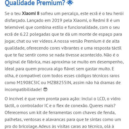
Qualidade Premium? 🌟
Se o teu
Xiaomi 8
sofreu um percalço, este ecrã é o teu herói
disfarçado. Lançado em 2019 pela Xiaomi, o Redmi 8 é um
telemóvel que combina estilo e funcionalidade, com o seu
ecrã de 6.22 polegadas que te dá um monte de espaço para
jogar, chat ou ver vídeos. A nossa versão Premium é de alta
qualidade, oferecendo cores vibrantes e uma resposta táctil
que te faz sentir como se nada tivesse acontecido. Não é o
original de fábrica, mas aproxima-se muito em desempenho,
ideal para quem procura algo fiável sem gastar muito. E
olha, é compatível com todos esses códigos técnicos raros
como M1908C3IC ou MZB8255IN, assim não há dramas de
incompatibilidade! 😎
O incrível é que vem pronta para ação: inclui o LCD, o vidro
táctil, o controlador IC e o flex de conexão. Queres mais?
Oferecemos um kit de ferramentas com chaves de fenda,
palhetas, ventosas e alavancas para que te sintas como um
pro do bricolage. Adeus às visitas caras ao técnico, olá à