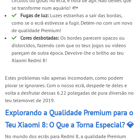
círculos ou gotas no ecrã, é hora de agir. Não deixes que
se transforme num aquário! 🐟
Fugas de luz:
Luzes estranhas a sair das bordas,
como se o ecrã estivesse a fugir. Detém-no com um novo
de qualidade Premium!
Cores desbotadas:
Os bordes parecem opacos ou
distorcidos, fazendo com que os teus jogos ou vídeos
pareçam de outra época. Devolve-lhe o brilho ao teu
Xiaomi Redmi 8!
Estes problemas não apenas incomodam, como podem
piorar se ignorares. Com o nosso ecrã, despede-te deles e
volta a desfrutar dessas 6.22 polegadas de pura diversão no
teu telemóvel de 2019.
Explorando a Qualidade Premium para o
Teu Xiaomi 8: O Que a Torna Especial? 💎
No mundo dos ecrãs para Redmi 8, a qualidade Premium