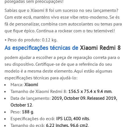
polegadas sem preocupações!
Sabias que o Xiaomi 8 foi um sucesso no seu lançamento?
Com este ecrã, manténs vivo esse vibe retro-moderno. Se és
fã de personalizar, combina com autocolantes ou temas para
que fique épico. Continua a rockear com o teu telemóvel!
•
Peso do produto: 0.12 kg.
As especificações técnicas de
Xiaomi Redmi 8
podem ajudar a escolher a peça de reparação correta para o
seu dispositivo. Certifique-se de que a referência do seu
modelo é a mesma deste elemento. Aqui estão algumas
especificações técnicas para ajudá-lo:
Marca:
Xiaomi
Tamanho de Xiaomi Redmi 8:
156.5 x 75.4 x 9.4 mm
.
Data de lançamento:
2019, October 09. Released 2019,
October 12
.
Peso:
188 g
.
Especificações do ecrã:
IPS LCD, 400 nits
.
Tamanho do ecrã:
6.22 inches, 96.6 cm2
.