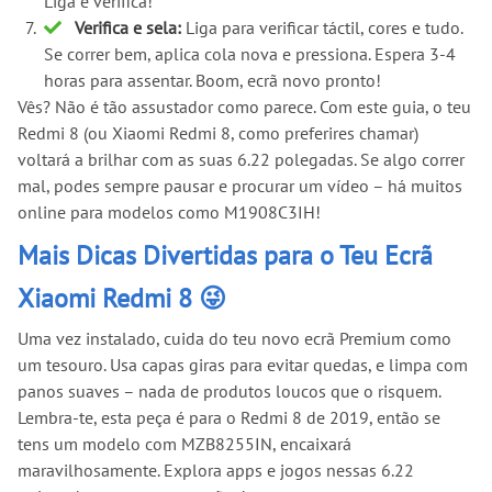
Liga e verifica!
Verifica e sela:
Liga para verificar táctil, cores e tudo.
Se correr bem, aplica cola nova e pressiona. Espera 3-4
horas para assentar. Boom, ecrã novo pronto!
Vês? Não é tão assustador como parece. Com este guia, o teu
Redmi 8 (ou Xiaomi Redmi 8, como preferires chamar)
voltará a brilhar com as suas 6.22 polegadas. Se algo correr
mal, podes sempre pausar e procurar um vídeo – há muitos
online para modelos como M1908C3IH!
Mais Dicas Divertidas para o Teu Ecrã
Xiaomi Redmi 8 😜
Uma vez instalado, cuida do teu novo ecrã Premium como
um tesouro. Usa capas giras para evitar quedas, e limpa com
panos suaves – nada de produtos loucos que o risquem.
Lembra-te, esta peça é para o Redmi 8 de 2019, então se
tens um modelo com MZB8255IN, encaixará
maravilhosamente. Explora apps e jogos nessas 6.22