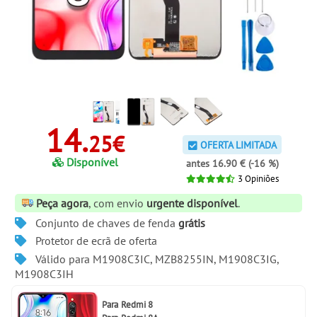
14.
25€
OFERTA LIMITADA
Disponível
antes 16.90 € (-16 %)
3
Opiniões
Peça agora
, com envio
urgente disponível
.
Conjunto de chaves de fenda
grátis
Protetor de ecrã de oferta
Válido para M1908C3IC, MZB8255IN, M1908C3IG,
M1908C3IH
Para
Redmi 8