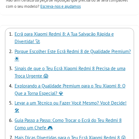
Não tem certeza da peça de reposição que precisa ou se será compatível
com o seu modelo?
Escreva-nos e ajudamos
Ecrã para Xiaomi Redmi 8: A Tua Salvação Rápida e
Divertida! 🚀
Porque Escolher Este Ecrã Redmi 8 de Qualidade Premium?
🌟
Sinais de que o Teu Ecrã Xiaomi Redmi 8 Precisa de uma
Troca Urgente 😱
Explorando a Qualidade Premium para o Teu Xiaomi 8: O
Que a Torna Especial? 💎
Levar a um Técnico ou Fazer Você Mesmo? Você Decide!
🛠️
Guia Passo a Passo: Como Trocar o Ecrã do Teu Redmi 8
Como um Chefe 🎮
Mais Dicas Divertidas para o Teu Ecrã Xiaomi Redmi 8 😜