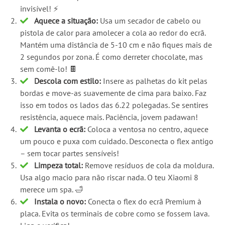
invisível! ⚡
Aquece a situação:
Usa um secador de cabelo ou
pistola de calor para amolecer a cola ao redor do ecrã.
Mantém uma distância de 5-10 cm e não fiques mais de
2 segundos por zona. É como derreter chocolate, mas
sem comê-lo! 🍫
Descola com estilo:
Insere as palhetas do kit pelas
bordas e move-as suavemente de cima para baixo. Faz
isso em todos os lados das 6.22 polegadas. Se sentires
resistência, aquece mais. Paciência, jovem padawan!
Levanta o ecrã:
Coloca a ventosa no centro, aquece
um pouco e puxa com cuidado. Desconecta o flex antigo
– sem tocar partes sensíveis!
Limpeza total:
Remove resíduos de cola da moldura.
Usa algo macio para não riscar nada. O teu Xiaomi 8
merece um spa. 🛁
Instala o novo:
Conecta o flex do ecrã Premium à
placa. Evita os terminais de cobre como se fossem lava.