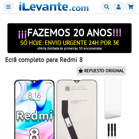
Menu
Buscar
Mi
¡¡¡
FAZEMOS 20 ANOS
!!!
SÓ HOJE: ENVIO URGENTE 24H POR 3€
oferta limitada às primeiras 50 encomendas
Ecrã completo para Redmi 8
REPUESTO ORIGINAL