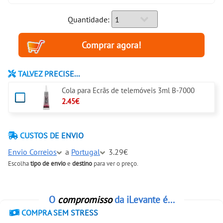
Quantidade:
TALVEZ PRECISE...
Cola para Ecrãs de telemóveis 3ml B-7000
2.45€
CUSTOS DE ENVIO
Envio Correios
a
Portugal
3.29€
Escolha
tipo de envio
e
destino
para ver o preço.
O
compromisso
da iLevante é...
COMPRA SEM STRESS