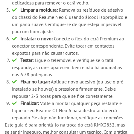
delicadeza para remover o ecrã velho.
Limpar a moldura:
Remova os resíduos de adesivo
do chassi do Realme Neo 6 usando álcool isopropílico e
um pano suave. Certifique-se de que esteja impecável
para um bom ajuste.
Instalar o novo:
Conecte o flex do ecrã Premium ao
conector correspondente. Evite tocar em contactos
expostos para não causar curtos.
Testar:
Ligue o telemóvel e verifique se o tátil
responde, as cores aparecem bem e não há anomalias
nas 6.78 polegadas.
Fixar no lugar:
Aplique novo adesivo (ou use o pré-
instalado se houver) e pressione firmemente. Deixe
repousar 2-3 horas para que se fixe corretamente.
Finalizar:
Volte a montar qualquer peça restante e
ligue o seu Realme GT Neo 6 para desfrutar do ecrã
reparado. Se algo não funcionar, verifique as conexões.
Este guia é para orientá-lo na troca do ecrã RMX3852, mas
se sentir inseguro, melhor consultar um técnico. Com prática,