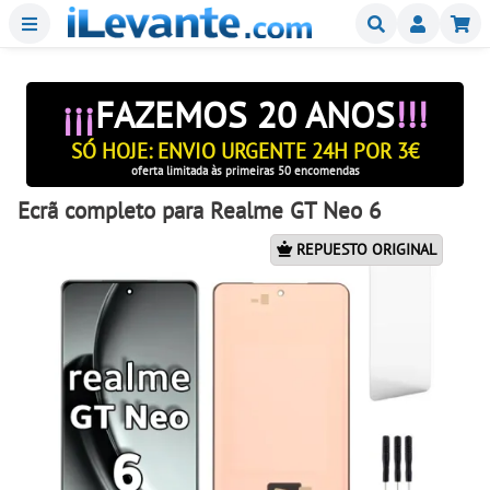
Menu
Buscar
Mi
¡¡¡
FAZEMOS 20 ANOS
!!!
SÓ HOJE: ENVIO URGENTE 24H POR 3€
oferta limitada às primeiras 50 encomendas
Ecrã completo para Realme GT Neo 6
REPUESTO ORIGINAL