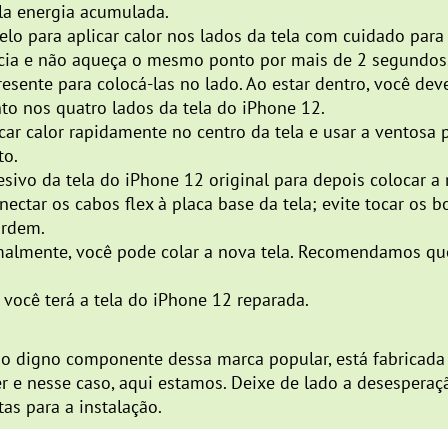
ela energia acumulada.
elo para aplicar calor nos lados da tela com cuidado par
ância e não aqueça o mesmo ponto por mais de 2 segundos
esente para colocá-las no lado. Ao estar dentro, você de
to nos quatro lados da tela do iPhone 12.
car calor rapidamente no centro da tela e usar a ventosa p
to.
sivo da tela do iPhone 12 original para depois colocar a 
ectar os cabos flex à placa base da tela; evite tocar os b
ordem.
malmente, você pode colar a nova tela. Recomendamos que
você terá a tela do iPhone 12 reparada.
 digno componente dessa marca popular, está fabricada
er e nesse caso, aqui estamos. Deixe de lado a desespera
as para a instalação.