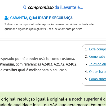
O
compromisso
da iLevante é...
GARANTIA, QUALIDADE E SEGURANÇA
Todos os nossos produtos de reposição passam por vários controles de
qualidade rigorosos para garantir um funcionamento perfeito.
Ecrã compl
Como saber 
sesperado por não poder usá-lo como costuma.
Premium, com referências A2403, A2172, A2402,
Telas de 
sa
escolher qual é melhor
para o seu caso.
O que há c
Como substi
original, resolução igual à original e
a notch superior é
ado de qualidade Incell ou AAA, que geralmente têm preço