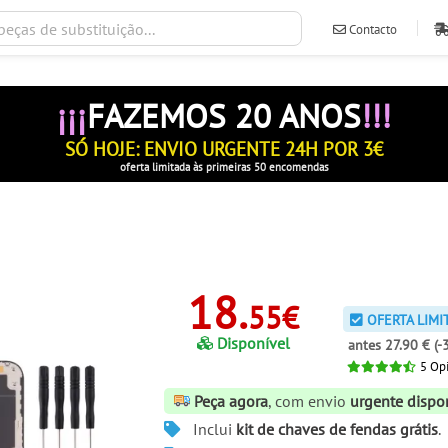
Contacto
ventas@ileva
¡¡¡
FAZEMOS 20 ANOS
!!!
SÓ HOJE: ENVIO URGENTE 24H POR 3€
oferta limitada às primeiras 50 encomendas
18.
55€
OFERTA LIMI
Disponível
antes 27.90 € (-
5
Opi
Peça agora
, com envio
urgente dispo
Inclui
kit de chaves de fendas grátis
.