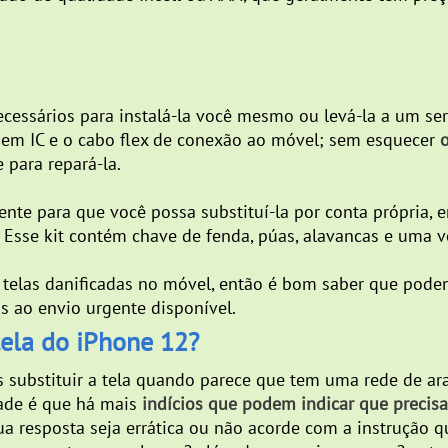
essários para instalá-la você mesmo ou levá-la a um ser
imagem IC e o cabo flex de conexão ao móvel; sem esquecer
o
 para repará-la.
te para que você possa substituí-la por conta própria, 
. Esse kit contém chave de fenda, púas, alavancas e uma v
 telas danificadas no móvel, então é bom saber que pode
s ao envio urgente disponível.
tela do iPhone 12?
bstituir a tela quando parece que tem uma rede de aran
dade é que há mais
indícios que podem indicar que precisa
sua resposta seja errática ou não acorde com a instrução q