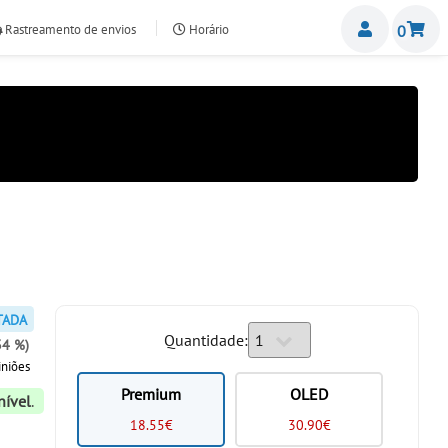
Miemb
Rastreamento de envios
Horário
0
nte.com
TADA
Quantidade:
34 %)
niões
Premium
OLED
nível
.
18.55€
30.90€