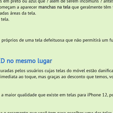
s em preto ou azul que ? além de serem incomuns ? antes
começam a aparecer
manchas na tela
que geralmente têm f
das áreas da tela.
tela.
próprios de uma tela defeituosa que não permitirá um 
ED no mesmo lugar
radas pelos usuários cujas telas do móvel estão danifica
imediata ao toque, mas graças ao desconto que temos, v
maior qualidade que existe em telas para iPhone 12, po
cia e orçamento que você tem para escolher uma das telas 