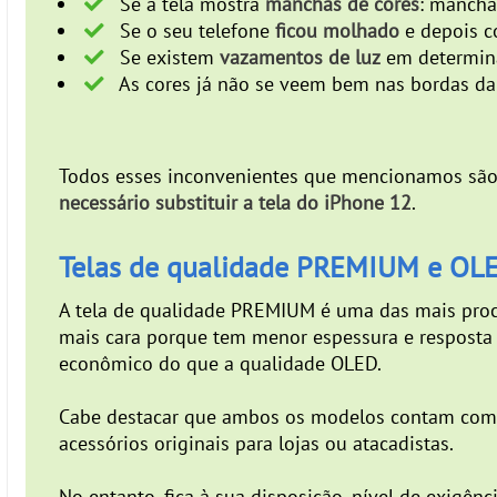
Se a tela mostra
manchas de cores
: mancha
Se o seu telefone
ficou molhado
e depois 
Se existem
vazamentos de luz
em determina
As cores já não se veem bem nas bordas da 
Todos esses inconvenientes que mencionamos são 
necessário substituir a tela do iPhone 12
.
Telas de qualidade PREMIUM e OL
A tela de qualidade PREMIUM é uma das mais procu
mais cara porque tem menor espessura e resposta 
econômico do que a qualidade OLED.
Cabe destacar que ambos os modelos contam com a 
acessórios originais para lojas ou atacadistas.
No entanto, fica à sua disposição, nível de exigên