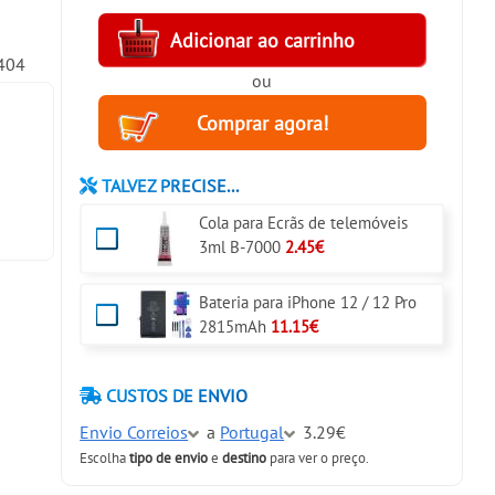
2404
ou
TALVEZ PRECISE...
Cola para Ecrãs de telemóveis
3ml B-7000
2.45€
Bateria para iPhone 12 / 12 Pro
2815mAh
11.15€
CUSTOS DE ENVIO
Envio Correios
a
Portugal
3.29€
Escolha
tipo de envio
e
destino
para ver o preço.