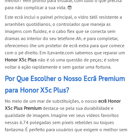
melhor? Vem pronto para instalar, com tudo o que precisa
para não complicar a sua vida. 😎
Este ecrã inclui o painel principal, o vidro tátil resistente a
arranhões quotidianos, o controlador que maneja as
imagens com fluidez, e o cabo flex que se conecta sem
dramas ao interior do seu telefone. Ah, e para completar,
oferecemos-lhe um protetor de ecrã extra para que comece
com o pé direito. Em iLevante.com sabemos que reparar um
Honor X5c Plus
não é só uma questão de peças; é sobre
voltar à ação rapidamente e sem gastar uma fortuna.
Por Que Escolher o Nosso Ecrã Premium
para Honor X5c Plus?
No meio de um mar de substituições, o nosso
ecrã Honor
X5c Plus Premium
destaca-se pela sua durabilidade e
qualidade de imagem. Imagine ver seus vídeos favoritos
nessas 6.74 polegadas sem píxeis rebeldes ou toques
fantasma. É perfeito para usuários que exigem o melhor sem