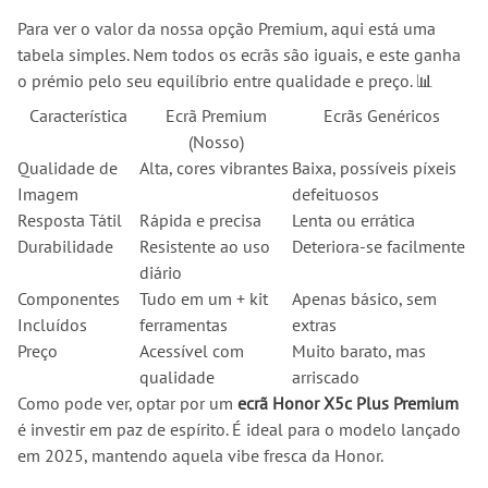
Para ver o valor da nossa opção Premium, aqui está uma
tabela simples. Nem todos os ecrãs são iguais, e este ganha
o prémio pelo seu equilíbrio entre qualidade e preço. 📊
Característica
Ecrã Premium
Ecrãs Genéricos
(Nosso)
Qualidade de
Alta, cores vibrantes
Baixa, possíveis píxeis
Imagem
defeituosos
Resposta Tátil
Rápida e precisa
Lenta ou errática
Durabilidade
Resistente ao uso
Deteriora-se facilmente
diário
Componentes
Tudo em um + kit
Apenas básico, sem
Incluídos
ferramentas
extras
Preço
Acessível com
Muito barato, mas
qualidade
arriscado
Como pode ver, optar por um
ecrã Honor X5c Plus Premium
é investir em paz de espírito. É ideal para o modelo lançado
em 2025, mantendo aquela vibe fresca da Honor.