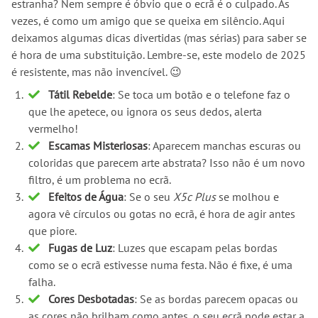
estranha? Nem sempre é óbvio que o ecrã é o culpado. Às
vezes, é como um amigo que se queixa em silêncio. Aqui
deixamos algumas dicas divertidas (mas sérias) para saber se
é hora de uma substituição. Lembre-se, este modelo de 2025
é resistente, mas não invencível. 😉
Tátil Rebelde
: Se toca um botão e o telefone faz o
que lhe apetece, ou ignora os seus dedos, alerta
vermelho!
Escamas Misteriosas
: Aparecem manchas escuras ou
coloridas que parecem arte abstrata? Isso não é um novo
filtro, é um problema no ecrã.
Efeitos de Água
: Se o seu
X5c Plus
se molhou e
agora vê círculos ou gotas no ecrã, é hora de agir antes
que piore.
Fugas de Luz
: Luzes que escapam pelas bordas
como se o ecrã estivesse numa festa. Não é fixe, é uma
falha.
Cores Desbotadas
: Se as bordas parecem opacas ou
as cores não brilham como antes, o seu ecrã pode estar a