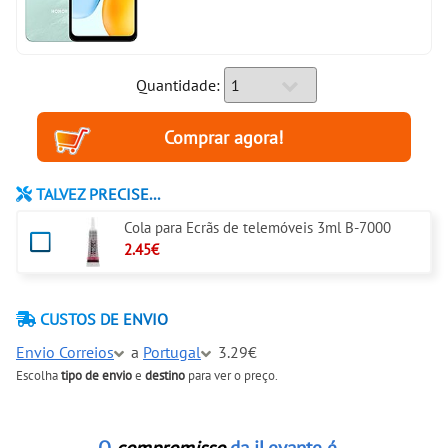
Quantidade:
TALVEZ PRECISE...
Cola para Ecrãs de telemóveis 3ml B-7000
2.45€
CUSTOS DE ENVIO
Envio Correios
a
Portugal
3.29€
Escolha
tipo de envio
e
destino
para ver o preço.
O
compromisso
da iLevante é...