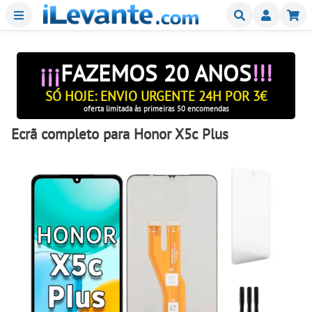
Menu
Buscar
Mi
¡¡¡
FAZEMOS 20 ANOS
!!!
SÓ HOJE: ENVIO URGENTE 24H POR 3€
oferta limitada às primeiras 50 encomendas
Ecrã completo para Honor X5c Plus