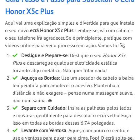
Honor X5c Plus
Aqui vai uma explicação simples e divertida para que instale
o seu novo
ecrã Honor X5c Plus
. Lembre-se, vá com calma –
o seu telefone irá agradecer. Se é principiante, pratique com
vídeos online para ver o processo em ação. Vamos lá! 🚀
Desligue e Prepare-se
: Desligue o seu
Honor X5c
Plus
e descarregue qualquer eletricidade estática
tocando algo metálico. Não quer fritar nada!
Aqueça as Bordas
: Use um secador de cabelo a baixa
temperatura para amolecer o adesivo. Mantenha a
distância e não exagere – pense numa massagem suave,
não num sauna. 🔥
Separe com Cuidado
: Insira as palhetas pelos lados
e mova-as gentilmente para descolar o ecrã velho. Faça
isso em todas as bordas dessas 6.74 polegadas.
Levante com Ventosa
: Aqueça um pouco o centro e
use a ventosa para puxar para cima. Pop! O ecrã solta-se.