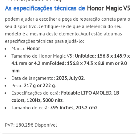
As especificações técnicas de
Honor Magic V5
podem ajudar a escolher a peça de reparação correta para o
seu dispositivo. Certifique-se de que a referência do seu
modelo é a mesma deste elemento. Aqui estão algumas
especificações técnicas para ajudá-lo:
Marca:
Honor
Tamanho de Honor Magic V5:
Unfolded: 156.8 x 145.9 x
4.1 mm or 4.2 mmFolded: 156.8 x 74.3 x 8.8 mm or 9.0
mm
.
Data de lançamento:
2025, July 02
.
Peso:
217 g or 222 g
.
Especificações do ecrã:
Foldable LTPO AMOLED, 1B
colors, 120Hz, 5000 nits
.
Tamanho do ecrã:
7.95 inches, 203.2 cm2
.
PVP:
180.25
€
Disponível