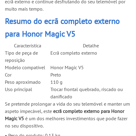
ecrã externo e continue desfrutando do seu telemóvel por
muito mais tempo.
Resumo do ecrã completo externo
para Honor Magic V5
Característica
Detalhe
Tipo de peça de
Ecrã completo externo
reposição
Modelo compatível
Honor Magic V5
Cor
Preto
Peso aproximado
110 g
Uso principal
Trocar frontal quebrado, riscado ou
danificado
Se pretende prolongar a vida do seu telemóvel e manter um
aspeto impecável, este
ecrã completo externo para Honor
Magic V5
é um dos melhores investimentos que pode fazer
no seu dispositivo.
•
Peso do produto: 0.13 kg.