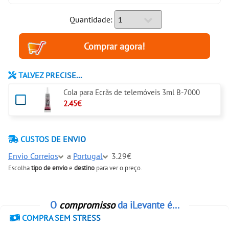
Quantidade:
TALVEZ PRECISE...
Cola para Ecrãs de telemóveis 3ml B-7000
2.45€
CUSTOS DE ENVIO
Envio Correios
a
Portugal
3.29€
Escolha
tipo de envio
e
destino
para ver o preço.
O
compromisso
da iLevante é...
COMPRA SEM STRESS