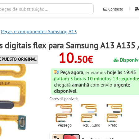
Contacto
ventas@ileva
Peças e componentes Samsung A13
es digitais flex para Samsung A13 A135
10.
50€
EPUESTO ORIGINAL
Disponív
Peça agora
, enviamos
hoje às 19:45
(faltam 3 horas 10 minutos 18 segundo
chegará
amanhã
com envio
urgente
disponível
.
Cores disponíveis: