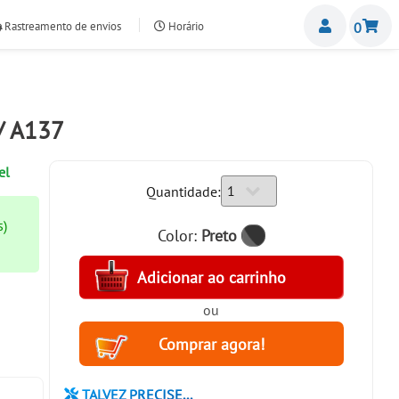
Miemb
Rastreamento de envios
Horário
0
nte.com
 / A137
el
Quantidade:
s)
Color:
Preto
ou
TALVEZ PRECISE...