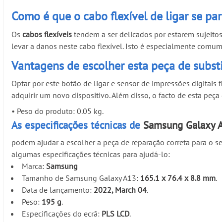
Como é que o cabo flexível de ligar se pa
Os
cabos flexíveis
tendem a ser delicados por estarem sujeito
levar a danos neste cabo flexível. Isto é especialmente com
Vantagens de escolher esta peça de subst
Optar por este botão de ligar e sensor de impressões digitais
adquirir um novo dispositivo. Além disso, o facto de esta peça
•
Peso do produto: 0.05 kg.
As especificações técnicas de
Samsung Galaxy 
podem ajudar a escolher a peça de reparação correta para o se
algumas especificações técnicas para ajudá-lo:
Marca:
Samsung
Tamanho de Samsung Galaxy A13:
165.1 x 76.4 x 8.8 mm
.
Data de lançamento:
2022, March 04
.
Peso:
195 g
.
Especificações do ecrã:
PLS LCD
.