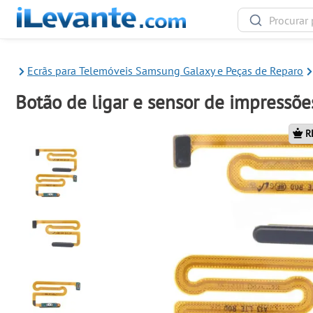
Ecrãs para Telemóveis Samsung Galaxy e Peças de Reparo
Botão de ligar e sensor de impressõ
R