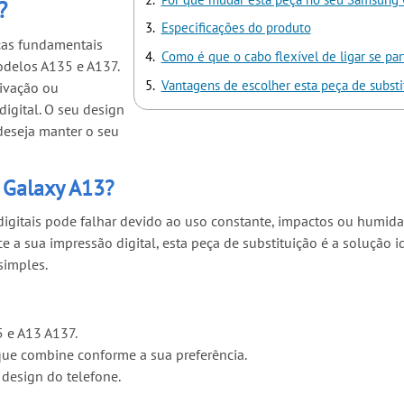
?
Especificações do produto
as fundamentais
Como é que o cabo flexível de ligar se par
odelos A135 e A137.
Vantagens de escolher esta peça de substi
tivação ou
digital. O seu design
deseja manter o seu
 Galaxy A13?
digitais pode falhar devido ao uso constante, impactos ou humida
a sua impressão digital, esta peça de substituição é a solução id
simples.
 e A13 A137.
 que combine conforme a sua preferência.
design do telefone.