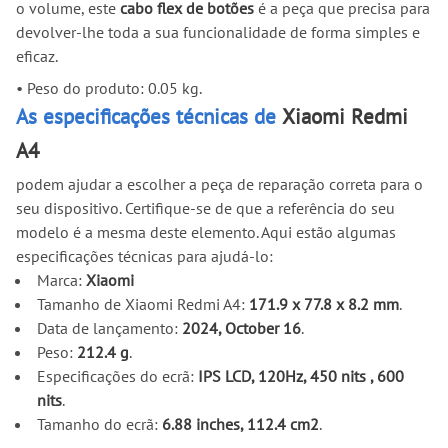
o volume, este
cabo flex de botões
é a peça que precisa para
devolver-lhe toda a sua funcionalidade de forma simples e
eficaz.
•
Peso do produto: 0.05 kg.
As especificações técnicas de
Xiaomi Redmi
A4
podem ajudar a escolher a peça de reparação correta para o
seu dispositivo. Certifique-se de que a referência do seu
modelo é a mesma deste elemento. Aqui estão algumas
especificações técnicas para ajudá-lo:
Marca:
Xiaomi
Tamanho de Xiaomi Redmi A4:
171.9 x 77.8 x 8.2 mm
.
Data de lançamento:
2024, October 16
.
Peso:
212.4 g
.
Especificações do ecrã:
IPS LCD, 120Hz, 450 nits , 600
nits
.
Tamanho do ecrã:
6.88 inches, 112.4 cm2
.