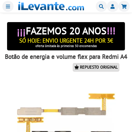
Menu
Buscar
Mi
¡¡¡
FAZEMOS 20 ANOS
!!!
SÓ HOJE: ENVIO URGENTE 24H POR 3€
oferta limitada às primeiras 50 encomendas
Botão de energia e volume flex para Redmi A4
REPUESTO ORIGINAL