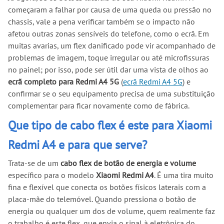
começaram a falhar por causa de uma queda ou pressão no
chassis, vale a pena verificar também se o impacto não
afetou outras zonas sensíveis do telefone, como o ecrã. Em
muitas avarias, um flex danificado pode vir acompanhado de
problemas de imagem, toque irregular ou até microfissuras
no painel; por isso, pode ser útil dar uma vista de olhos ao
ecrã completo para Redmi A4 5G
(
ecrã Redmi A4 5G
) e
confirmar se o seu equipamento precisa de uma substituição
complementar para ficar novamente como de fábrica.
Que tipo de cabo flex é este para Xiaomi
Redmi A4 e para que serve?
Trata-se de um
cabo flex de botão de energia e volume
específico para o modelo
Xiaomi Redmi A4
. É uma tira muito
fina e flexível que conecta os botões físicos laterais com a
placa-mãe do telemóvel. Quando pressiona o botão de
energia ou qualquer um dos de volume, quem realmente faz
o trabalho é este flex, que envia o sinal à eletrônica do