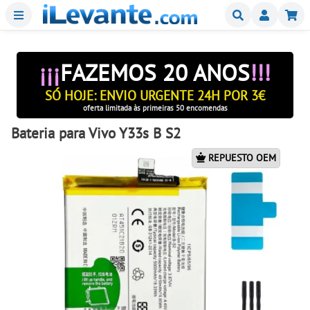
Menu
Buscar
Mi
¡¡¡
FAZEMOS 20 ANOS
!!!
SÓ HOJE: ENVIO URGENTE 24H POR 3€
oferta limitada às primeiras 50 encomendas
Bateria para Vivo Y33s B S2
REPUESTO OEM