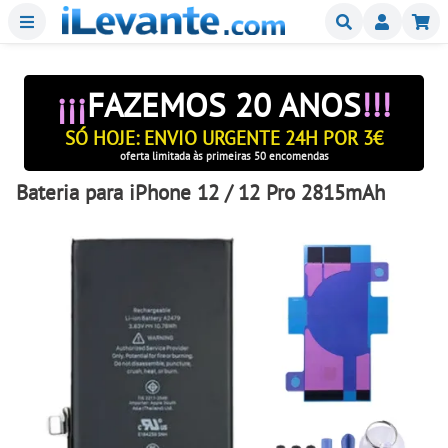
Menu
Buscar
Mi
¡¡¡
FAZEMOS 20 ANOS
!!!
SÓ HOJE: ENVIO URGENTE 24H POR 3€
oferta limitada às primeiras 50 encomendas
Bateria para iPhone 12 / 12 Pro 2815mAh