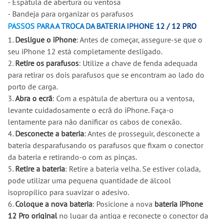
- Espátula de abertura ou ventosa
- Bandeja para organizar os parafusos
PASSOS PARA A TROCA DA BATERIA IPHONE 12 / 12 PRO
1.
Desligue o iPhone
: Antes de começar, assegure-se que o
seu iPhone 12 está completamente desligado.
2.
Retire os parafusos
: Utilize a chave de fenda adequada
para retirar os dois parafusos que se encontram ao lado do
porto de carga.
3.
Abra o ecrã
: Com a espátula de abertura ou a ventosa,
levante cuidadosamente o ecrã do iPhone. Faça-o
lentamente para não danificar os cabos de conexão.
4.
Desconecte a bateria
: Antes de prosseguir, desconecte a
bateria desparafusando os parafusos que fixam o conector
da bateria e retirando-o com as pinças.
5.
Retire a bateria
: Retire a bateria velha. Se estiver colada,
pode utilizar uma pequena quantidade de álcool
isopropílico para suavizar o adesivo.
6.
Coloque a nova bateria
: Posicione a nova
bateria iPhone
12 Pro original
no lugar da antiga e reconecte o conector da