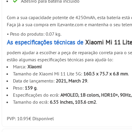
Adesivo para bateria incluído
Com a sua capacidade potente de 4250mAh, esta bateria está 
Faça já a sua compra em iLevante.com e mantenha o seu tele
•
Peso do produto: 0.07 kg.
As especificações técnicas de
Xiaomi Mi 11 Lit
podem ajudar a escolher a peça de reparação correta para o se
estão algumas especificações técnicas para ajudá-lo:
Marca:
Xiaomi
Tamanho de Xiaomi Mi 11 Lite 5G:
160.5 x 75.7 x 6.8 mm
.
Data de lançamento:
2021, March 29
.
Peso:
159 g
.
Especificações do ecrã:
AMOLED, 1B colors, HDR10+, 90Hz, 5
Tamanho do ecrã:
6.55 inches, 103.6 cm2
.
PVP:
10.95
€
Disponível