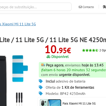
Contacto
ventas@ileva
 Xiaomi Mi 11 Lite 5G
Lite / 11 Lite 5G / 11 Lite 5G NE 425
10.
95€
2
Opi
Disponível
Peça agora
, enviamos
hoje às 13:45
(faltam 6 horas 20 minutos 31 segundo
com envio
urgente disponível
.
Inclui
adesivo de bateria
Oferta de
1 Kit de ferramentas
Modelo: BP42 4250mAh
Para
Xiaomi Mi 11 Lite 5G