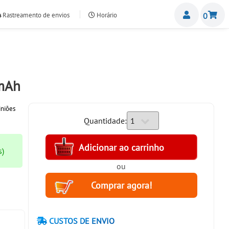
Miemb
Rastreamento de envios
Horário
0
nte.com
0mAh
niões
Quantidade:
s)
ou
CUSTOS DE ENVIO