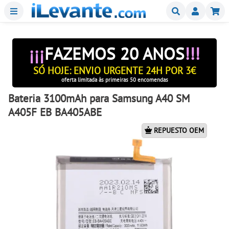
Menu
Buscar
Mi
¡¡¡
FAZEMOS 20 ANOS
!!!
SÓ HOJE: ENVIO URGENTE 24H POR 3€
oferta limitada às primeiras 50 encomendas
Bateria 3100mAh para Samsung A40 SM
A405F EB BA405ABE
REPUESTO OEM