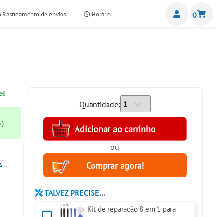
Miemb
Rastreamento de envios
Horário
0
nte.com
el
Quantidade:
s)
ou
x
TALVEZ PRECISE...
Kit de reparação 8 em 1 para