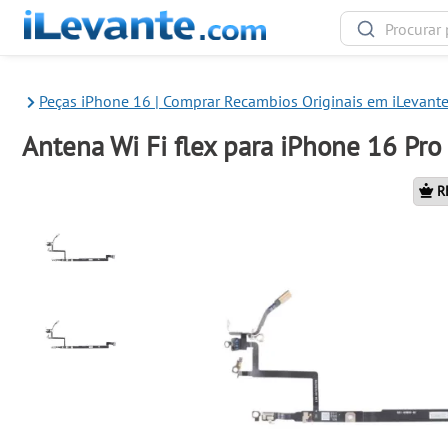
Peças iPhone 16 | Comprar Recambios Originais em iLevant
Antena Wi Fi flex para iPhone 16 Pr
R